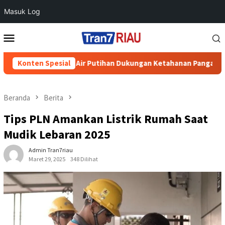
Masuk Log
Loncat
Menu
ke
Mobile
konten
di Desa Air Putihan Dukungan Ketahanan Pangan Nasional
Konten Spesial
Beranda
Berita
Tips PLN Amankan Listrik Rumah Saat
Mudik Lebaran 2025
Admin Tran7riau
Maret 29, 2025
348 Dilihat