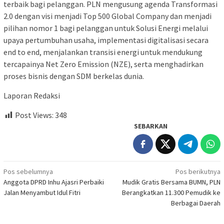
terbaik bagi pelanggan. PLN mengusung agenda Transformasi
2.0 dengan visi menjadi Top 500 Global Company dan menjadi
pilihan nomor 1 bagi pelanggan untuk Solusi Energi melalui
upaya pertumbuhan usaha, implementasi digitalisasi secara
end to end, menjalankan transisi energi untuk mendukung
tercapainya Net Zero Emission (NZE), serta menghadirkan
proses bisnis dengan SDM berkelas dunia.
Laporan Redaksi
Post Views:
348
SEBARKAN
Navigasi
Pos sebelumnya
Pos berikutnya
Anggota DPRD Inhu Ajasri Perbaiki
Mudik Gratis Bersama BUMN, PLN
pos
Jalan Menyambut Idul Fitri
Berangkatkan 11.300 Pemudik ke
Berbagai Daerah