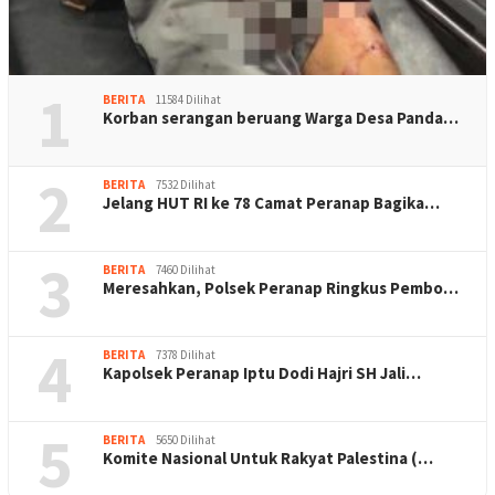
1
BERITA
11584 Dilihat
Korban serangan beruang Warga Desa Panda…
2
BERITA
7532 Dilihat
Jelang HUT RI ke 78 Camat Peranap Bagika…
3
BERITA
7460 Dilihat
Meresahkan, Polsek Peranap Ringkus Pembo…
4
BERITA
7378 Dilihat
Kapolsek Peranap Iptu Dodi Hajri SH Jali…
5
BERITA
5650 Dilihat
Komite Nasional Untuk Rakyat Palestina (…