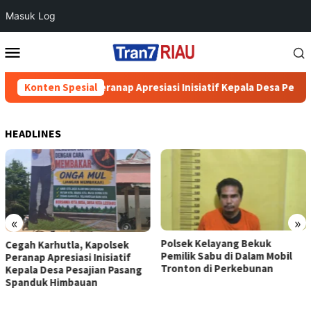
Masuk Log
Loncat
Menu
ke
Mobile
konten
a, Kapolsek Peranap Apresiasi Inisiatif Kepala Desa Pesajian P
Konten Spesial
HEADLINES
«
»
Polsek Kelayang Bekuk
Cegah Karhutla, Kapolsek
Pemilik Sabu di Dalam Mobil
Peranap Apresiasi Inisiatif
Tronton di Perkebunan
Kepala Desa Pesajian Pasang
Spanduk Himbauan