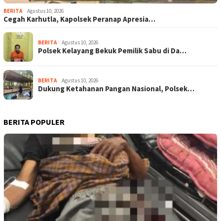
BERITA
Agustus 10, 2026
Cegah Karhutla, Kapolsek Peranap Apresia…
BERITA
Agustus 10, 2026
Polsek Kelayang Bekuk Pemilik Sabu di Da…
BERITA
Agustus 10, 2026
Dukung Ketahanan Pangan Nasional, Polsek…
BERITA POPULER