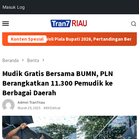
Masuk Log
Loncat
Menu
ke
Mobile
konten
en Bola Voli Piala Bupati 2026, Pertandingan Berjalan Aman dan
Konten Spesial
Beranda
Berita
Mudik Gratis Bersama BUMN, PLN
Berangkatkan 11.300 Pemudik ke
Berbagai Daerah
Admin Tran7riau
Maret 29, 2025
449 Dilihat