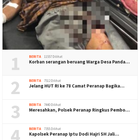
1
BERITA
11557 Dilihat
Korban serangan beruang Warga Desa Panda…
2
BERITA
7512 Dilihat
Jelang HUT RI ke 78 Camat Peranap Bagika…
3
BERITA
7440 Dilihat
Meresahkan, Polsek Peranap Ringkus Pembo…
4
BERITA
7355 Dilihat
Kapolsek Peranap Iptu Dodi Hajri SH Jali…