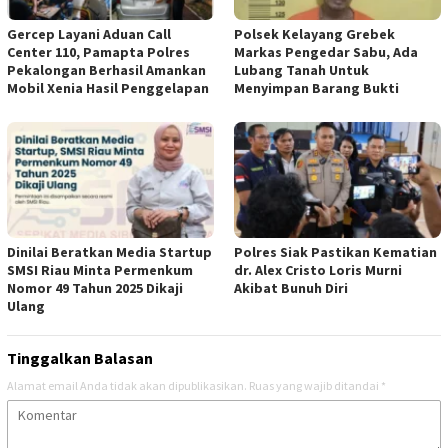
Gercep Layani Aduan Call
Polsek Kelayang Grebek
Center 110, Pamapta Polres
Markas Pengedar Sabu, Ada
Pekalongan Berhasil Amankan
Lubang Tanah Untuk
Mobil Xenia Hasil Penggelapan
Menyimpan Barang Bukti
Dinilai Beratkan Media Startup
Polres Siak Pastikan Kematian
SMSI Riau Minta Permenkum
dr. Alex Cristo Loris Murni
Nomor 49 Tahun 2025 Dikaji
Akibat Bunuh Diri
Ulang
Tinggalkan Balasan
Alamat email Anda tidak akan dipublikasikan.
Ruas yang wajib ditandai
*