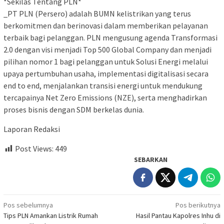
*Sekilas Tentang PLN*
_PT PLN (Persero) adalah BUMN kelistrikan yang terus
berkomitmen dan berinovasi dalam memberikan pelayanan
terbaik bagi pelanggan. PLN mengusung agenda Transformasi
2.0 dengan visi menjadi Top 500 Global Company dan menjadi
pilihan nomor 1 bagi pelanggan untuk Solusi Energi melalui
upaya pertumbuhan usaha, implementasi digitalisasi secara
end to end, menjalankan transisi energi untuk mendukung
tercapainya Net Zero Emissions (NZE), serta menghadirkan
proses bisnis dengan SDM berkelas dunia.
Laporan Redaksi
Post Views:
449
SEBARKAN
Navigasi
Pos sebelumnya
Pos berikutnya
Tips PLN Amankan Listrik Rumah
Hasil Pantau Kapolres Inhu di
pos