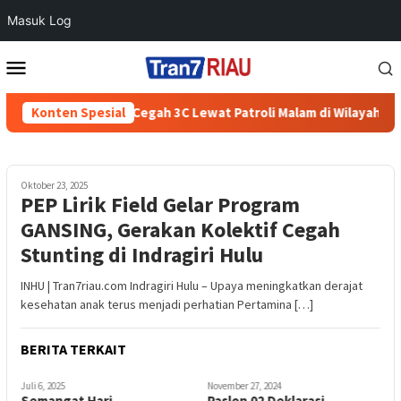
Masuk Log
Loncat
Menu
ke
Mobile
konten
Polres Boyolali Cegah 3C Lewat Patroli Malam di Wilayah Teras
Konten Spesial
Oktober 23, 2025
PEP Lirik Field Gelar Program
GANSING, Gerakan Kolektif Cegah
Stunting di Indragiri Hulu
INHU | Tran7riau.com Indragiri Hulu – Upaya meningkatkan derajat
kesehatan anak terus menjadi perhatian Pertamina […]
BERITA TERKAIT
Juli 6, 2025
November 27, 2024
Semangat Hari
Paslon 02 Deklarasi