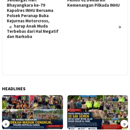
Bhayangkara ke-79
Kemenangan Pilkada INHU
Kapolres INHU Bersama
Polsek Peranap Buka
Kejurnas Motorcross,
«
»
Berharap Anak Muda
N
Terbebas dari Hal Negatif
K
dan Narkoba
M
d
F
HEADLINES
«
»