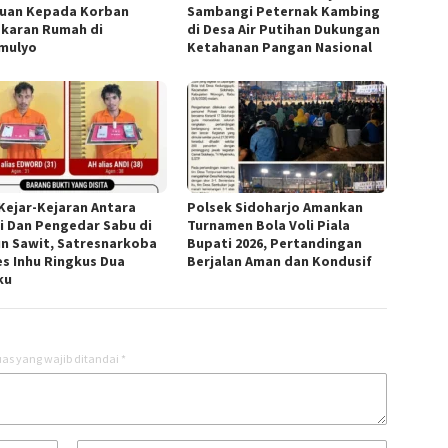
uan Kepada Korban
Sambangi Peternak Kambing
karan Rumah di
di Desa Air Putihan Dukungan
mulyo
Ketahanan Pangan Nasional
 Kejar-Kejaran Antara
Polsek Sidoharjo Amankan
si Dan Pengedar Sabu di
Turnamen Bola Voli Piala
n Sawit, Satresnarkoba
Bupati 2026, Pertandingan
es Inhu Ringkus Dua
Berjalan Aman dan Kondusif
ku
as yang wajib ditandai
*