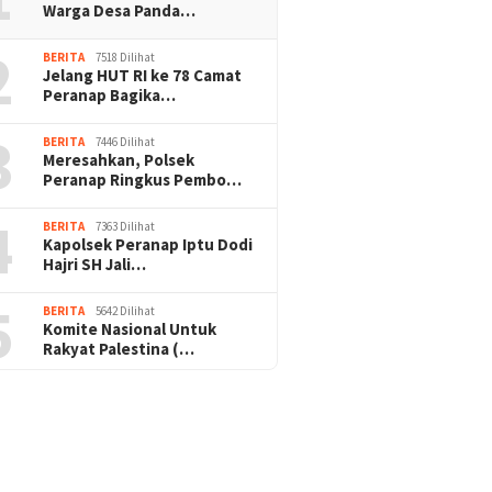
Warga Desa Panda…
2
BERITA
7518 Dilihat
Jelang HUT RI ke 78 Camat
Peranap Bagika…
3
BERITA
7446 Dilihat
Meresahkan, Polsek
Peranap Ringkus Pembo…
4
BERITA
7363 Dilihat
Kapolsek Peranap Iptu Dodi
Hajri SH Jali…
5
BERITA
5642 Dilihat
Komite Nasional Untuk
Rakyat Palestina (…