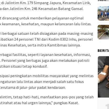
i Jalintim Km. 179 Simpang Japura, Kecamatan Lirik,
a dan Jalintim Km. 246 Kecamatan Batang Gansal.
ut dirancang untuk memberikan pelayanan optimal
k keamanan, kesehatan, maupun kelancaran lalu lintas.
ri berbagai satuan telah disiagakan pada masing-masing
libatkan 24 personel TNI dari Kodim 0302 Inhu, personel
Dinas Kesehatan, serta mitra Kamtibmas lainnya.
BERIT
rbagai fasilitas, seperti layanan kesehatan, informasi,
s. Personel yang bertugas juga akan melakukan patroli
tikan situasi tetap kondusif.
tisipasi peningkatan mobilitas masyarakat yang melintas
engaturan lalu lintas akan menjadi salah satu fokus
rutama di jalur-jalur padat kendaraan.
alintim, tetap hati-hati, manfaatkan pos-pos yang telah
istirahat atau hal urgen lainnya,” pungkas Kasat.