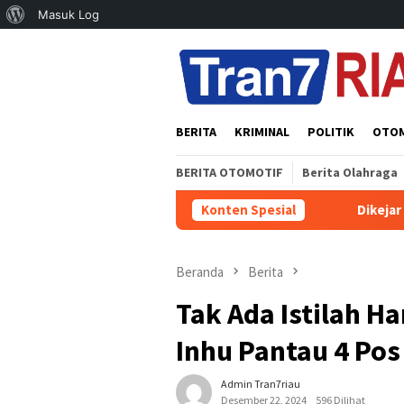
Tentang
Masuk Log
Loncat
WordPress
ke
konten
BERITA
KRIMINAL
POLITIK
OTO
BERITA OTOMOTIF
Berita Olahraga
Konten Spesial
Dikejar Sekitar 100 Met
Beranda
Berita
Tak Ada Istilah Ha
Inhu Pantau 4 Pos
Admin Tran7riau
Desember 22, 2024
596 Dilihat