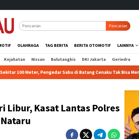
Pencarian
MOTIF
OLAHRAGA
TAG BERITA
BERITA OTOMOTIF
LAINNYA
Kejahatan
Nissan
Bulutangkis
DKI Jakarta
Gerindra
er, Pengedar Sabu di Batang Cenaku Tak Bisa Mengelak
DP
ri Libur, Kasat Lantas Polres
 Nataru