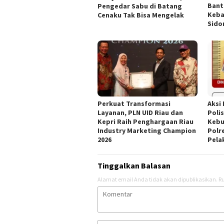
Bant
Pengedar Sabu di Batang
Keba
Cenaku Tak Bisa Mengelak
Sido
Perkuat Transformasi
Aksi
Layanan, PLN UID Riau dan
Poli
Kepri Raih Penghargaan Riau
Kebu
Industry Marketing Champion
Polr
2026
Pela
Tinggalkan Balasan
Alamat email Anda tidak akan dipublikasikan.
Ru