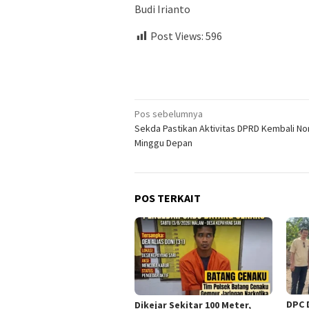
Budi Irianto
Post Views:
596
Navigasi
Pos sebelumnya
Sekda Pastikan Aktivitas DPRD Kembali No
pos
Minggu Depan
POS TERKAIT
DPC 
Dikejar Sekitar 100 Meter,