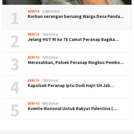
1
BERITA
11564 Dilihat
Korban serangan beruang Warga Desa Panda…
2
BERITA
7516 Dilihat
Jelang HUT RI ke 78 Camat Peranap Bagika…
3
BERITA
7445 Dilihat
Meresahkan, Polsek Peranap Ringkus Pembo…
4
BERITA
7363 Dilihat
Kapolsek Peranap Iptu Dodi Hajri SH Jali…
5
BERITA
5642 Dilihat
Komite Nasional Untuk Rakyat Palestina (…