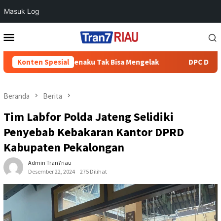
Masuk Log
Loncat
Menu
ke
Mobile
konten
i Batang Cenaku Tak Bisa Mengelak
Konten Spesial
DPC Demokrat Inhu S
Beranda
Berita
Tim Labfor Polda Jateng Selidiki
Penyebab Kebakaran Kantor DPRD
Kabupaten Pekalongan
Admin Tran7riau
Desember 22, 2024
275 Dilihat