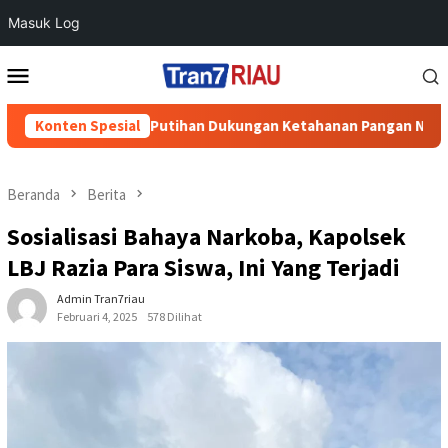
Masuk Log
Loncat
Menu
ke
Mobile
konten
di Desa Air Putihan Dukungan Ketahanan Pangan Nasional
Konten Spesial
Beranda
Berita
Sosialisasi Bahaya Narkoba, Kapolsek
LBJ Razia Para Siswa, Ini Yang Terjadi
Admin Tran7riau
Februari 4, 2025
578 Dilihat