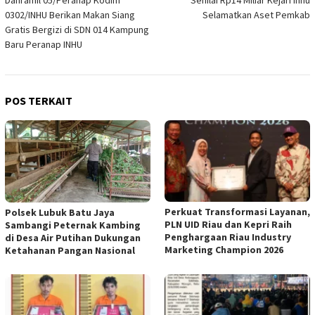
Danramil 05/Peranap Kodim
Senilai Rp14 Miliar Kejari Inhu
pos
0302/INHU Berikan Makan Siang
Selamatkan Aset Pemkab
Gratis Bergizi di SDN 014 Kampung
Baru Peranap INHU
POS TERKAIT
Perkuat Transformasi Layanan,
Polsek Lubuk Batu Jaya
PLN UID Riau dan Kepri Raih
Sambangi Peternak Kambing
Penghargaan Riau Industry
di Desa Air Putihan Dukungan
Marketing Champion 2026
Ketahanan Pangan Nasional