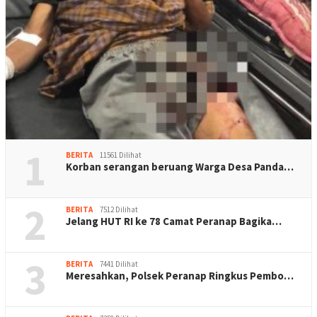
1
BERITA
11561 Dilihat
Korban serangan beruang Warga Desa Panda…
2
BERITA
7512 Dilihat
Jelang HUT RI ke 78 Camat Peranap Bagika…
3
BERITA
7441 Dilihat
Meresahkan, Polsek Peranap Ringkus Pembo…