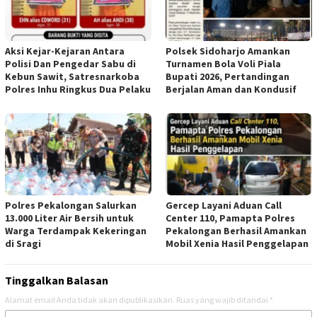
Aksi Kejar-Kejaran Antara
Polsek Sidoharjo Amankan
Polisi Dan Pengedar Sabu di
Turnamen Bola Voli Piala
Kebun Sawit, Satresnarkoba
Bupati 2026, Pertandingan
Polres Inhu Ringkus Dua Pelaku
Berjalan Aman dan Kondusif
Polres Pekalongan Salurkan
Gercep Layani Aduan Call
13.000 Liter Air Bersih untuk
Center 110, Pamapta Polres
Warga Terdampak Kekeringan
Pekalongan Berhasil Amankan
di Sragi
Mobil Xenia Hasil Penggelapan
Tinggalkan Balasan
Alamat email Anda tidak akan dipublikasikan.
Ruas yang wajib ditandai
*