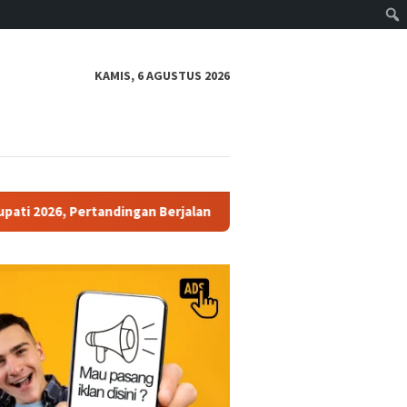
KAMIS, 6 AGUSTUS 2026
Pertandingan Berjalan Aman dan Kondusif
Polres Pekalong