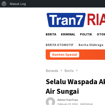
Tentang
Masuk Log
Loncat
WordPress
ke
konten
BERITA
KRIMINAL
POLITIK
OTO
BERITA OTOMOTIF
Berita Olahraga
Konten Spesial
P
Beranda
Berita
Selalu Waspada A
Air Sungai
Admin Tran7riau
Februari 29, 2024
244 Dilihat