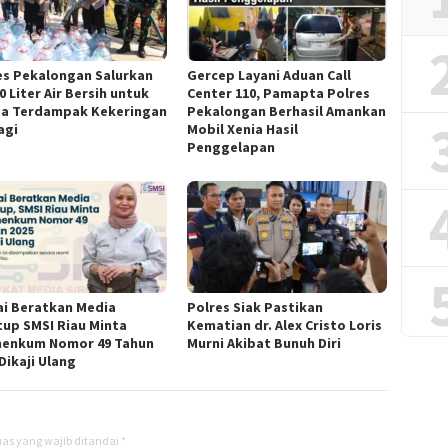
es Pekalongan Salurkan
Gercep Layani Aduan Call
0 Liter Air Bersih untuk
Center 110, Pamapta Polres
a Terdampak Kekeringan
Pekalongan Berhasil Amankan
agi
Mobil Xenia Hasil
Penggelapan
lai Beratkan Media
Polres Siak Pastikan
tup SMSI Riau Minta
Kematian dr. Alex Cristo Loris
enkum Nomor 49 Tahun
Murni Akibat Bunuh Diri
Dikaji Ulang
as yang wajib ditandai
*