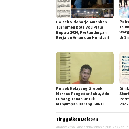
Polr
Polsek Sidoharjo Amankan
13.00
Turnamen Bola Voli Piala
Warg
Bupati 2026, Pertandingan
di Sr
Berjalan Aman dan Kondusif
Polsek Kelayang Grebek
Dini
Markas Pengedar Sabu, Ada
Star
Lubang Tanah Untuk
Perm
Menyimpan Barang Bukti
2025 
Tinggalkan Balasan
Alamat email Anda tidak akan dipublikasikan.
Ru