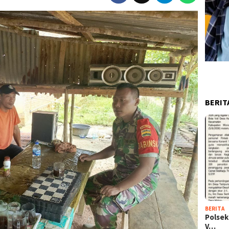
BERIT
BERITA
Polsek
V…