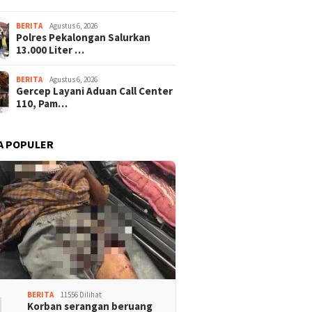
BERITA
Agustus 6, 2026
Polres Pekalongan Salurkan
13.000 Liter …
BERITA
Agustus 6, 2026
Gercep Layani Aduan Call Center
110, Pam…
A POPULER
1
BERITA
11556 Dilihat
Korban serangan beruang