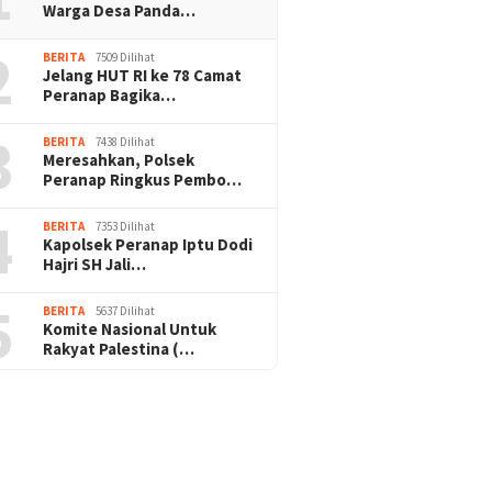
Warga Desa Panda…
2
BERITA
7509 Dilihat
Jelang HUT RI ke 78 Camat
Peranap Bagika…
3
BERITA
7438 Dilihat
Meresahkan, Polsek
Peranap Ringkus Pembo…
4
BERITA
7353 Dilihat
Kapolsek Peranap Iptu Dodi
Hajri SH Jali…
5
BERITA
5637 Dilihat
Komite Nasional Untuk
Rakyat Palestina (…