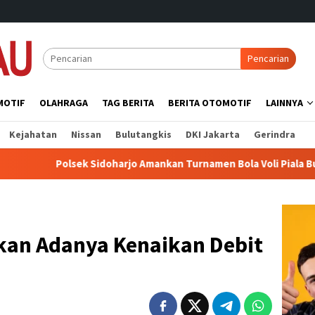
Pencarian
MOTIF
OLAHRAGA
TAG BERITA
BERITA OTOMOTIF
LAINNYA
Kejahatan
Nissan
Bulutangkis
DKI Jakarta
Gerindra
olsek Sidoharjo Amankan Turnamen Bola Voli Piala Bupati 2026, 
kan Adanya Kenaikan Debit