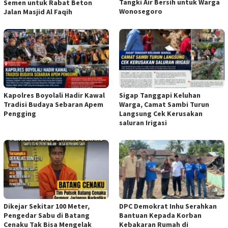
Tangki Air Bersih untuk Warga
Semen untuk Rabat Beton
Wonosegoro
Jalan Masjid Al Faqih
Kapolres Boyolali Hadir Kawal
Sigap Tanggapi Keluhan
Tradisi Budaya Sebaran Apem
Warga, Camat Sambi Turun
Pengging
Langsung Cek Kerusakan
saluran Irigasi
Dikejar Sekitar 100 Meter,
DPC Demokrat Inhu Serahkan
Pengedar Sabu di Batang
Bantuan Kepada Korban
Cenaku Tak Bisa Mengelak
Kebakaran Rumah di