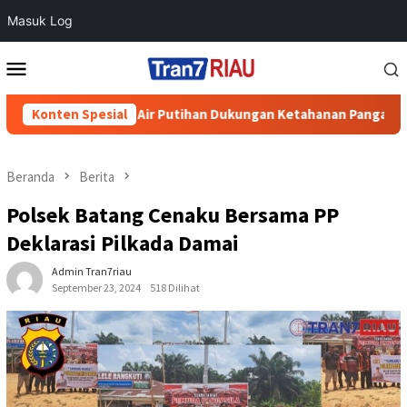
Masuk Log
Loncat
Menu
ke
Mobile
konten
 di Desa Air Putihan Dukungan Ketahanan Pangan Nasional
Konten Spesial
Beranda
Berita
Polsek Batang Cenaku Bersama PP
Deklarasi Pilkada Damai
Admin Tran7riau
September 23, 2024
518 Dilihat