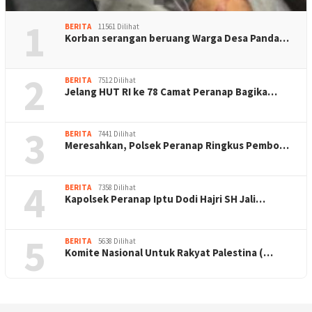
1
BERITA
11561 Dilihat
Korban serangan beruang Warga Desa Panda…
2
BERITA
7512 Dilihat
Jelang HUT RI ke 78 Camat Peranap Bagika…
3
BERITA
7441 Dilihat
Meresahkan, Polsek Peranap Ringkus Pembo…
4
BERITA
7358 Dilihat
Kapolsek Peranap Iptu Dodi Hajri SH Jali…
5
BERITA
5638 Dilihat
Komite Nasional Untuk Rakyat Palestina (…