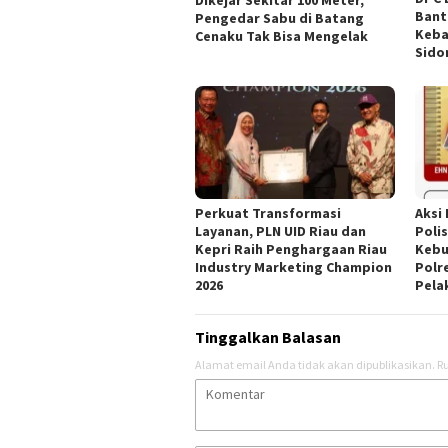
Bant
Pengedar Sabu di Batang
Keba
Cenaku Tak Bisa Mengelak
Sido
Perkuat Transformasi
Aksi
Layanan, PLN UID Riau dan
Poli
Kepri Raih Penghargaan Riau
Kebu
Industry Marketing Champion
Polr
2026
Pela
Tinggalkan Balasan
Alamat email Anda tidak akan dipublikasikan.
Ru