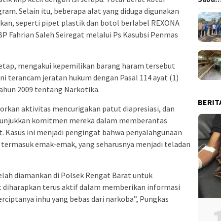
gram. Selain itu, beberapa alat yang diduga digunakan
an, seperti pipet plastik dan botol berlabel REXONA
BP Fahrian Saleh Seiregat melalui Ps Kasubsi Penmas
 tetap, mengakui kepemilikan barang haram tersebut
kini terancam jeratan hukum dengan Pasal 114 ayat (1)
 Tahun 2009 tentang Narkotika.
BERIT
kan aktivitas mencurigakan patut diapresiasi, dan
menunjukkan komitmen mereka dalam memberantas
ut. Kasus ini menjadi pengingat bahwa penyalahgunaan
, termasuk emak-emak, yang seharusnya menjadi teladan
 telah diamankan di Polsek Rengat Barat untuk
t diharapkan terus aktif dalam memberikan informasi
rciptanya inhu yang bebas dari narkoba”, Pungkas