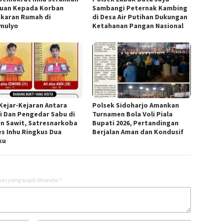
uan Kepada Korban
Sambangi Peternak Kambing
karan Rumah di
di Desa Air Putihan Dukungan
mulyo
Ketahanan Pangan Nasional
 Kejar-Kejaran Antara
Polsek Sidoharjo Amankan
si Dan Pengedar Sabu di
Turnamen Bola Voli Piala
n Sawit, Satresnarkoba
Bupati 2026, Pertandingan
es Inhu Ringkus Dua
Berjalan Aman dan Kondusif
ku
as yang wajib ditandai
*