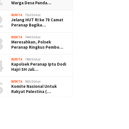
Warga Desa Panda…
2
BERITA
7514 Dilihat
Jelang HUT RI ke 78 Camat
Peranap Bagika…
3
BERITA
7444 Dilihat
Meresahkan, Polsek
Peranap Ringkus Pembo…
4
BERITA
7360 Dilihat
Kapolsek Peranap Iptu Dodi
Hajri SH Jali…
5
BERITA
5641 Dilihat
Komite Nasional Untuk
Rakyat Palestina (…