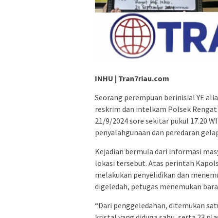
INHU | Tran7riau.com
Seorang perempuan berinisial YE alia
reskrim dan intelkam Polsek Rengat
21/9/2024 sore sekitar pukul 17.20 
penyalahgunaan dan peredaran gelap 
Kejadian bermula dari informasi mas
lokasi tersebut. Atas perintah Kapo
melakukan penyelidikan dan menemuka
digeledah, petugas menemukan bara
“Dari penggeledahan, ditemukan satu 
kristal yang diduga sabu, serta 23 pla