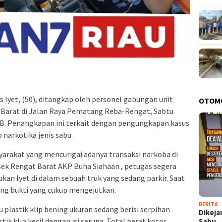
s Iyet, (50), ditangkap oleh personel gabungan unit
OTOM
 Barat di Jalan Raya Pematang Reba-Rengat, Sabtu
WIB. Penangkapan ini terkait dengan pengungkapan kasus
narkotika jenis sabu.
yarakat yang mencurigai adanya transaksi narkoba di
lsek Rengat Barat AKP Buha Siahaan , petugas segera
n Iyet di dalam sebuah truk yang sedang parkir. Saat
ng bukti yang cukup mengejutkan.
BERITA
plastik klip bening ukuran sedang berisi serpihan
Dikeja
stik klip kecil dengan isi serupa. Total berat kotor
Sabu