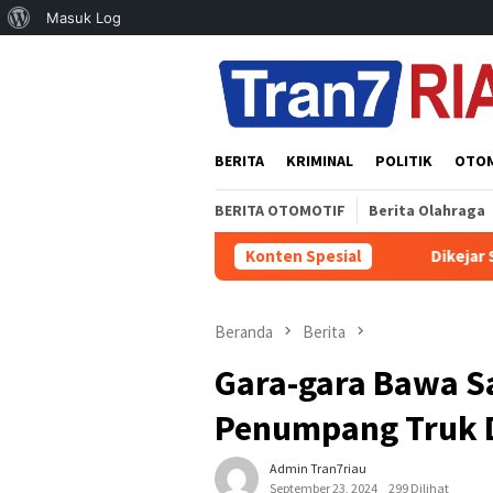
Tentang
Masuk Log
Loncat
WordPress
ke
konten
BERITA
KRIMINAL
POLITIK
OTO
BERITA OTOMOTIF
Berita Olahraga
Konten Spesial
Dikejar Sekitar 100 Meter,
Beranda
Berita
Gara-gara Bawa 
Penumpang Truk D
Admin Tran7riau
September 23, 2024
299 Dilihat