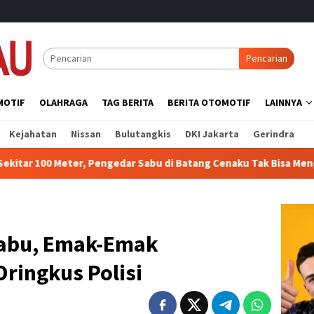
Pencarian
MOTIF
OLAHRAGA
TAG BERITA
BERITA OTOMOTIF
LAINNYA
Kejahatan
Nissan
Bulutangkis
DKI Jakarta
Gerindra
 Pengedar Sabu di Batang Cenaku Tak Bisa Mengelak
DPC 
Sabu, Emak-Emak
ringkus Polisi