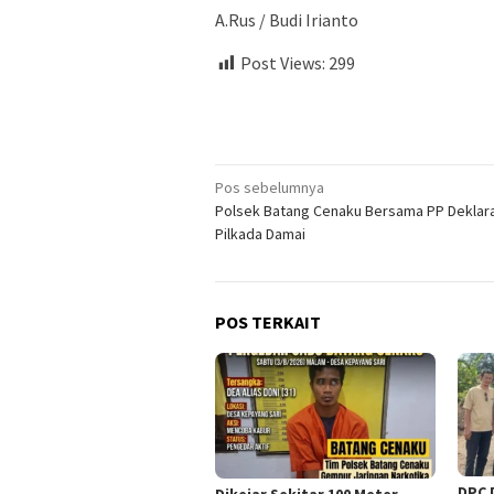
A.Rus / Budi Irianto
Post Views:
299
Navigasi
Pos sebelumnya
Polsek Batang Cenaku Bersama PP Deklar
pos
Pilkada Damai
POS TERKAIT
DPC 
Dikejar Sekitar 100 Meter,