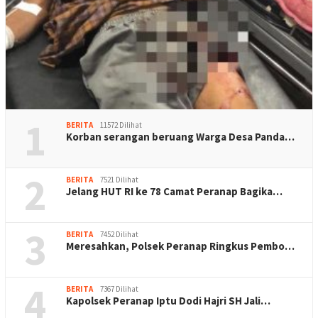
1
BERITA
11572 Dilihat
Korban serangan beruang Warga Desa Panda…
2
BERITA
7521 Dilihat
Jelang HUT RI ke 78 Camat Peranap Bagika…
3
BERITA
7452 Dilihat
Meresahkan, Polsek Peranap Ringkus Pembo…
4
BERITA
7367 Dilihat
Kapolsek Peranap Iptu Dodi Hajri SH Jali…