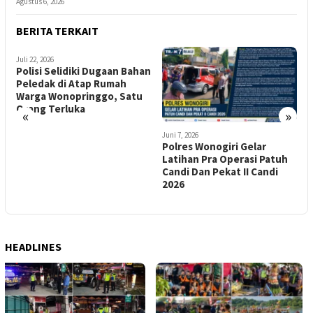
Agustus 6, 2026
BERITA TERKAIT
an
«
»
Juni 7, 2026
Juni 4, 2026
A
Polres Wonogiri Gelar
Bangun Budaya Tertib
I
Latihan Pra Operasi Patuh
Berlalu Lintas, Polda
B
Candi Dan Pekat II Candi
Jateng Siapkan Operasi
P
2026
Patuh Candi 2026 dengan
H
Pendekatan Humanis
HEADLINES