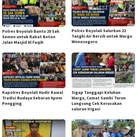
Polres Boyolali Salurkan 22
Polres Boyolali Bantu 20 Sak
Tangki Air Bersih untuk Warga
Semen untuk Rabat Beton
Wonosegoro
Jalan Masjid Al Faqih
Kapolres Boyolali Hadir Kawal
Sigap Tanggapi Keluhan
Tradisi Budaya Sebaran Apem
Warga, Camat Sambi Turun
Pengging
Langsung Cek Kerusakan
saluran Irigasi