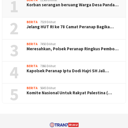
1
BERITA
11569 Dilihat
Korban serangan beruang Warga Desa Panda…
2
BERITA
7519 Dilihat
Jelang HUT RI ke 78 Camat Peranap Bagika…
3
BERITA
7450 Dilihat
Meresahkan, Polsek Peranap Ringkus Pembo…
4
BERITA
7366 Dilihat
Kapolsek Peranap Iptu Dodi Hajri SH Jali…
5
BERITA
5645 Dilihat
Komite Nasional Untuk Rakyat Palestina (…