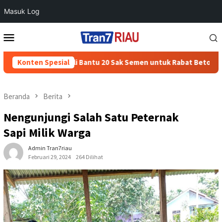
Masuk Log
Loncat
Menu
ke
Mobile
konten
lres Boyolali Bantu 20 Sak Semen untuk Rabat Beton Jalan Masjid
Konten Spesial
Beranda
Berita
Nengunjungi Salah Satu Peternak
Sapi Milik Warga
Admin Tran7riau
Februari 29, 2024
264 Dilihat