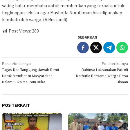
saling bahu-membahu untuk memberikan yang terbaik untuk
lingkungan sekitar agar Musholla Nurul Iman bisa digunakan
kembali oleh warga. (A.Rustandi)
Post Views:
289
SEBARKAN
Navigasi
Pos sebelumnya
Pos berikutnya
Tugas Dan Tanggung Jawab Demi
Babinsa Laksanakan Patroli
pos
Untuk Membantu Masyarakat
Karhutla Bersama Warga Desa
Dalam Suka Maupun Duka
Binaan
POS TERKAIT