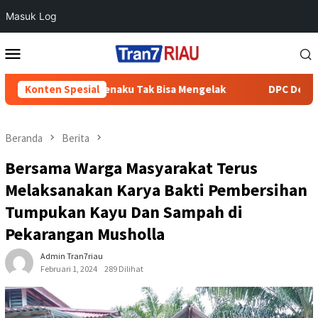
Masuk Log
Loncat
Menu
ke
Mobile
konten
 di Batang Cenaku Tak Bisa Mengelak
Konten Spesial
DPC Demokrat Inhu 
Beranda
Berita
Bersama Warga Masyarakat Terus
Melaksanakan Karya Bakti Pembersihan
Tumpukan Kayu Dan Sampah di
Pekarangan Musholla
Admin Tran7riau
Februari 1, 2024
289 Dilihat