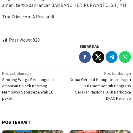
aman, tertib dan lancar. BAMBANG HERIPURWANTO, SH., MH
Tran7riau.com A.Rustandi
Post Views:
820
SEBARKAN
Navigasi
Pos sebelumnya
Pos berikutnya
Seorang Warga Petalongan di
Ketua Geranat Kabupaten Indragiri
pos
Amankan Polsek Keritang
Hulu membentuk Pengurus
Membawa Sabu sebanyak 16
Gerakan Nasional Anti Narkotika
paket.
DPAC Peranap
POS TERKAIT