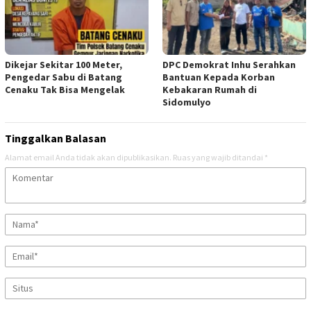
Dikejar Sekitar 100 Meter,
DPC Demokrat Inhu Serahkan
Pengedar Sabu di Batang
Bantuan Kepada Korban
Cenaku Tak Bisa Mengelak
Kebakaran Rumah di
Sidomulyo
Tinggalkan Balasan
Alamat email Anda tidak akan dipublikasikan.
Ruas yang wajib ditandai
*