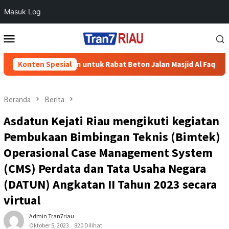
Masuk Log
Loncat
Menu
ke
Mobile
konten
20 Sak Semen untuk Rabat Beton Jalan Masjid Al Faqih
Konten Spesial
Pol
Beranda
Berita
Asdatun Kejati Riau mengikuti kegiatan
Pembukaan Bimbingan Teknis (Bimtek)
Operasional Case Management System
(CMS) Perdata dan Tata Usaha Negara
(DATUN) Angkatan II Tahun 2023 secara
virtual
Admin Tran7riau
Oktober 5, 2023
820 Dilihat