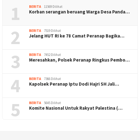
1
BERITA
11569 Dilihat
Korban serangan beruang Warga Desa Panda…
2
BERITA
7519 Dilihat
Jelang HUT RI ke 78 Camat Peranap Bagika…
3
BERITA
7452 Dilihat
Meresahkan, Polsek Peranap Ringkus Pembo…
4
BERITA
7366 Dilihat
Kapolsek Peranap Iptu Dodi Hajri SH Jali…
5
BERITA
5645 Dilihat
Komite Nasional Untuk Rakyat Palestina (…