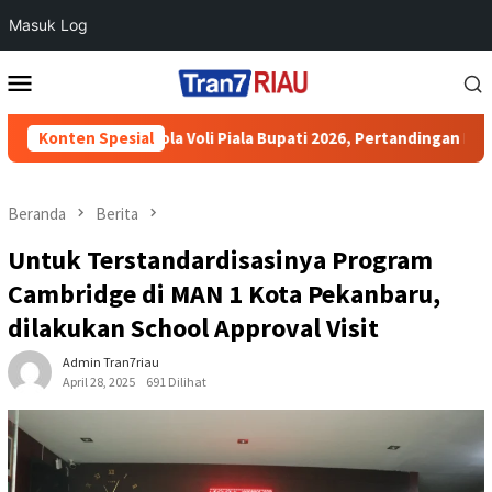
Masuk Log
Loncat
Menu
ke
Mobile
konten
en Bola Voli Piala Bupati 2026, Pertandingan Berjalan Aman dan
Konten Spesial
Beranda
Berita
Untuk Terstandardisasinya Program
Cambridge di MAN 1 Kota Pekanbaru,
dilakukan School Approval Visit
Admin Tran7riau
April 28, 2025
691 Dilihat