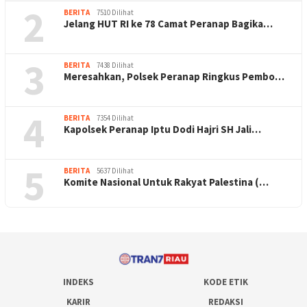
2
BERITA
7510 Dilihat
Jelang HUT RI ke 78 Camat Peranap Bagika…
3
BERITA
7438 Dilihat
Meresahkan, Polsek Peranap Ringkus Pembo…
4
BERITA
7354 Dilihat
Kapolsek Peranap Iptu Dodi Hajri SH Jali…
5
BERITA
5637 Dilihat
Komite Nasional Untuk Rakyat Palestina (…
INDEKS
KODE ETIK
KARIR
REDAKSI