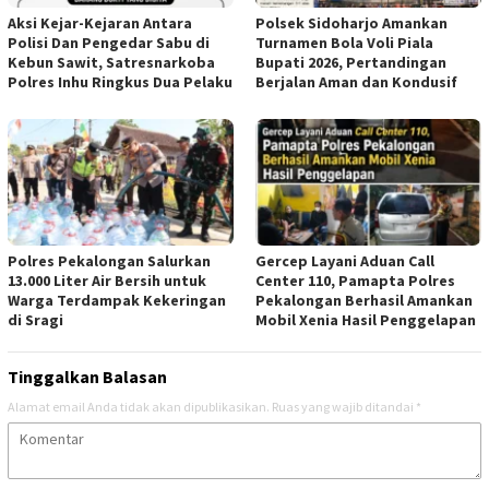
Aksi Kejar-Kejaran Antara
Polsek Sidoharjo Amankan
Polisi Dan Pengedar Sabu di
Turnamen Bola Voli Piala
Kebun Sawit, Satresnarkoba
Bupati 2026, Pertandingan
Polres Inhu Ringkus Dua Pelaku
Berjalan Aman dan Kondusif
Polres Pekalongan Salurkan
Gercep Layani Aduan Call
13.000 Liter Air Bersih untuk
Center 110, Pamapta Polres
Warga Terdampak Kekeringan
Pekalongan Berhasil Amankan
di Sragi
Mobil Xenia Hasil Penggelapan
Tinggalkan Balasan
Alamat email Anda tidak akan dipublikasikan.
Ruas yang wajib ditandai
*