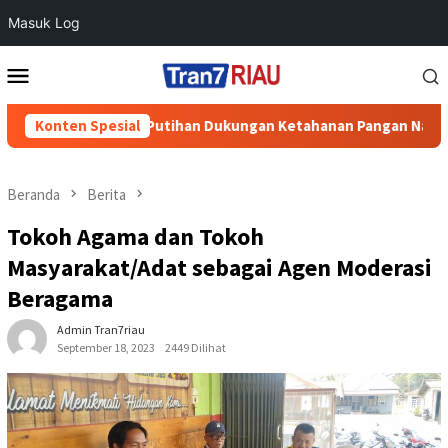
Masuk Log
Loncat
Menu
ke
Mobile
konten
a Air Putihan Dukungan Ketahanan Pangan Nasional
Konten Spesial
Perk
Beranda
Berita
Tokoh Agama dan Tokoh
Masyarakat/Adat sebagai Agen Moderasi
Beragama
Admin Tran7riau
September 18, 2023
2449 Dilihat