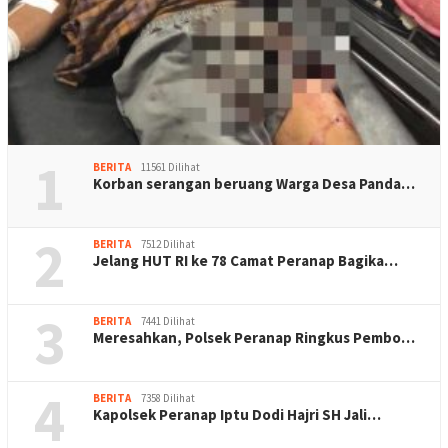
1
BERITA
11561 Dilihat
Korban serangan beruang Warga Desa Panda…
2
BERITA
7512 Dilihat
Jelang HUT RI ke 78 Camat Peranap Bagika…
3
BERITA
7441 Dilihat
Meresahkan, Polsek Peranap Ringkus Pembo…
4
BERITA
7358 Dilihat
Kapolsek Peranap Iptu Dodi Hajri SH Jali…