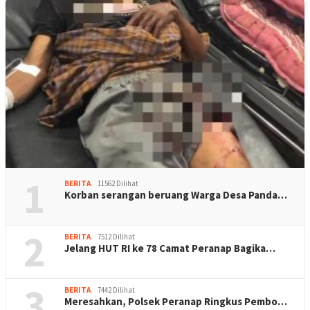
1
BERITA
11562 Dilihat
Korban serangan beruang Warga Desa Panda…
2
BERITA
7512 Dilihat
Jelang HUT RI ke 78 Camat Peranap Bagika…
3
BERITA
7442 Dilihat
Meresahkan, Polsek Peranap Ringkus Pembo…