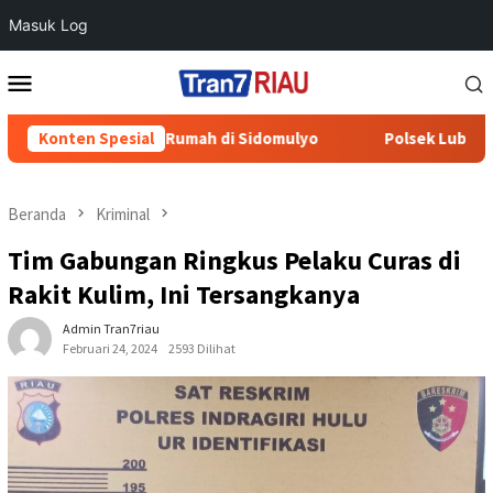
Masuk Log
Loncat
Menu
ke
Mobile
konten
karan Rumah di Sidomulyo
Konten Spesial
Polsek Lubuk Batu Jaya Samb
Beranda
Kriminal
Tim Gabungan Ringkus Pelaku Curas di
Rakit Kulim, Ini Tersangkanya
Admin Tran7riau
Februari 24, 2024
2593 Dilihat