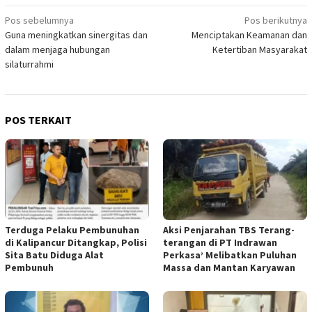
Navigasi
Pos sebelumnya
Pos berikutnya
Guna meningkatkan sinergitas dan
Menciptakan Keamanan dan
pos
dalam menjaga hubungan
Ketertiban Masyarakat
silaturrahmi
POS TERKAIT
Terduga Pelaku Pembunuhan
Aksi Penjarahan TBS Terang-
di Kalipancur Ditangkap, Polisi
terangan di PT Indrawan
Sita Batu Diduga Alat
Perkasa’ Melibatkan Puluhan
Pembunuh
Massa dan Mantan Karyawan