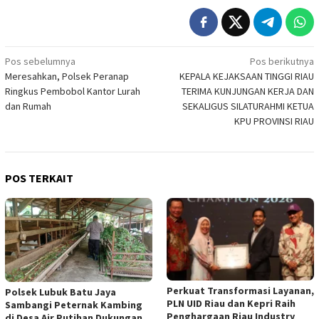
Navigasi
Pos sebelumnya
Pos berikutnya
Meresahkan, Polsek Peranap
KEPALA KEJAKSAAN TINGGI RIAU
pos
Ringkus Pembobol Kantor Lurah
TERIMA KUNJUNGAN KERJA DAN
dan Rumah
SEKALIGUS SILATURAHMI KETUA
KPU PROVINSI RIAU
POS TERKAIT
Perkuat Transformasi Layanan,
Polsek Lubuk Batu Jaya
PLN UID Riau dan Kepri Raih
Sambangi Peternak Kambing
Penghargaan Riau Industry
di Desa Air Putihan Dukungan