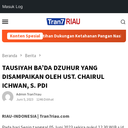
Masuk Log
Loncat
Menu
ke
Mobile
konten
esa Air Putihan Dukungan Ketahanan Pangan Nasional
Konten Spesial
Pe
Beranda
Berita
TAUSIYAH BA’DA DZUHUR YANG
DISAMPAIKAN OLEH UST. CHAIRUL
ICHWAN, S. PDI
Admin Tran7riau
Juni 5, 2023
1246 Dilihat
RIAU-INDONESIA | Tran7riau.com
Pada hari Senin tanggal 05 Juni 2023 sekira pukul 12.30 WIB s/d