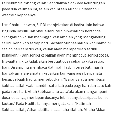
tersebut ditimbang kelak. Seandainya tidak ada keuntungan
pada dua kalimah ini, selain kecintaan Allah Subhaanahu
wata’ala kepadanya.
Ust. Chairul Ichwan, S. PDI menjelaskan di hadist lain bahwa
Baginda Rasulullah Shallallahu ‘alaihi wasallam bersabda,
“Janganlah kalian meninggalkan amalan yang mengandung
seribu kebaikan setiap hari. Bacalah Subhaanallah wabihamdihi
setiap hari seratus kali, kalian akan memperoleh seribu
kebaikan.” (Dan seribu kebaikan akan menghapus seribu dosa),
Insyaallah, kita tidak akan berbuat dosa sebanyak itu setiap
hari, Disamping membaca Kalimah Tasbih tersebut, masih
banyak amalan-amalan kebaikan lain yang juga berpahala
besar. Sebuah hadits menyebutkan, “Barangsiapa membaca
Subhaanallah wabihamdihi satu kali pada pagi hari dan satu kali
pada sore hari, Allah Subhaanahu wata’ala akan mengampuni
dosa-dosanya, meskipun dosanya lebih banyak daripada buih di
lautan.” Pada Hadits lainnya mengatakan, “Kalimah
Subhaanallah, Alhamdulillah, Laa ilaha illallah, Allahu Akbar