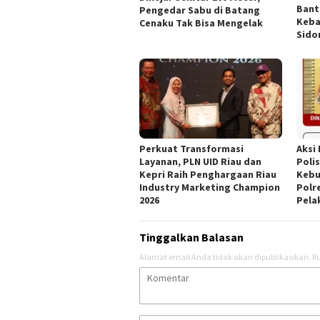
Bant
Pengedar Sabu di Batang
Keba
Cenaku Tak Bisa Mengelak
Sido
Perkuat Transformasi
Aksi
Layanan, PLN UID Riau dan
Poli
Kepri Raih Penghargaan Riau
Kebu
Industry Marketing Champion
Polr
2026
Pela
Tinggalkan Balasan
Alamat email Anda tidak akan dipublikasikan.
Ru