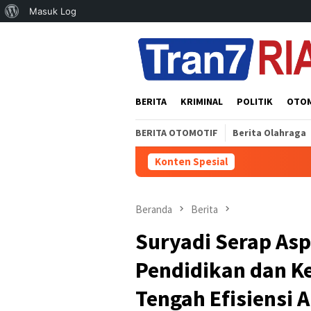
Tentang
Masuk Log
Loncat
WordPress
ke
konten
BERITA
KRIMINAL
POLITIK
OTO
BERITA OTOMOTIF
Berita Olahraga
Konten Spesial
Beranda
Berita
Suryadi Serap Asp
Pendidikan dan Ke
Tengah Efisiensi 