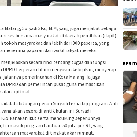
a Malang, Suryadi SP.d, M.M, yang juga menjabat sebagai
ar reses bersama masyarakat di daerah pemilihan (dapil)
eh tokoh masyarakat dan lebih dari 300 peserta, yang
a menerima paparan dari wakil rakyat mereka.
menjelaskan secara rinci tentang tugas dan fungsi
BERIT
a DPRD berperan dalam menyusun kebijakan, menyerap
i jalannya pemerintahan di Kota Malang. Ia juga
ara DPRD dan pemerintah pusat guna memastikan
alan optimal.
ni adalah dukungan penuh Suryadi terhadap program Wali
yang akan segera dilantik bulan ini. Suryadi
i Golkar akan ikut serta mendukung sepenuhnya
, termasuk program bantuan 50 juta per RT, yang
ahteraan masyarakat di tingkat akar rumput.