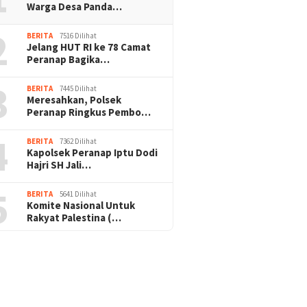
Warga Desa Panda…
2
BERITA
7516 Dilihat
Jelang HUT RI ke 78 Camat
Peranap Bagika…
3
BERITA
7445 Dilihat
Meresahkan, Polsek
Peranap Ringkus Pembo…
4
BERITA
7362 Dilihat
Kapolsek Peranap Iptu Dodi
Hajri SH Jali…
5
BERITA
5641 Dilihat
Komite Nasional Untuk
Rakyat Palestina (…