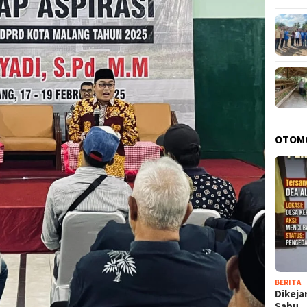
OTOM
BERITA
Dikeja
Sabu