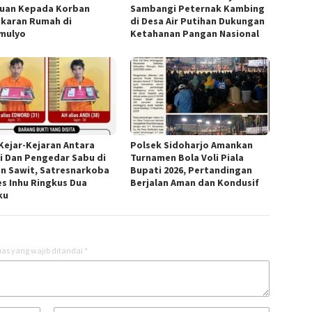
uan Kepada Korban
Sambangi Peternak Kambing
karan Rumah di
di Desa Air Putihan Dukungan
mulyo
Ketahanan Pangan Nasional
 Kejar-Kejaran Antara
Polsek Sidoharjo Amankan
si Dan Pengedar Sabu di
Turnamen Bola Voli Piala
n Sawit, Satresnarkoba
Bupati 2026, Pertandingan
es Inhu Ringkus Dua
Berjalan Aman dan Kondusif
ku
as yang wajib ditandai
*