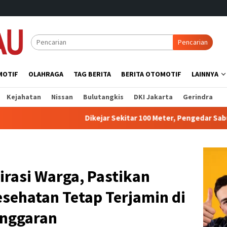
Pencarian
MOTIF
OLAHRAGA
TAG BERITA
BERITA OTOMOTIF
LAINNYA
Kejahatan
Nissan
Bulutangkis
DKI Jakarta
Gerindra
Dikejar Sekitar 100 Meter, Pengedar Sabu di Batang Cenaku T
irasi Warga, Pastikan
sehatan Tetap Terjamin di
Anggaran