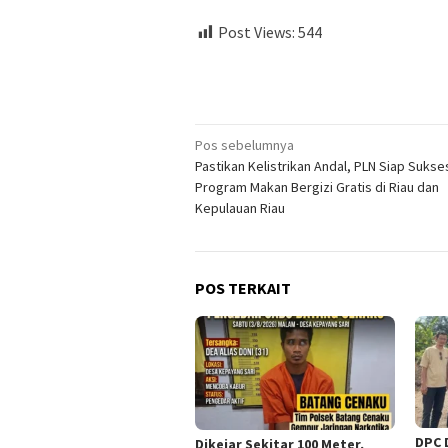
Post Views:
544
Navigasi
Pos sebelumnya
Pastikan Kelistrikan Andal, PLN Siap Suks
pos
Program Makan Bergizi Gratis di Riau dan
Kepulauan Riau
POS TERKAIT
DPC 
Dikejar Sekitar 100 Meter,