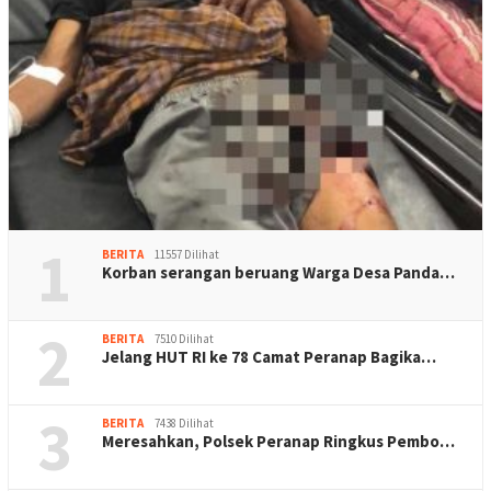
1
BERITA
11557 Dilihat
Korban serangan beruang Warga Desa Panda…
2
BERITA
7510 Dilihat
Jelang HUT RI ke 78 Camat Peranap Bagika…
3
BERITA
7438 Dilihat
Meresahkan, Polsek Peranap Ringkus Pembo…