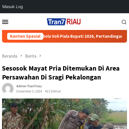
Masuk Log
Loncat
Menu
ke
Mobile
konten
urnamen Bola Voli Piala Bupati 2026, Pertandingan Berjalan Ama
Konten Spesial
Beranda
Berita
Sesosok Mayat Pria Ditemukan Di Area
Persawahan Di Sragi Pekalongan
Admin Tran7riau
Desember 3, 2024
421 Dilihat