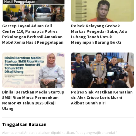
Gercep Layani Aduan Call
Polsek Kelayang Grebek
Center 110, Pamapta Polres
Markas Pengedar Sabu, Ada
Pekalongan Berhasil Amankan
Lubang Tanah Untuk
Mobil Xenia Hasil Penggelapan
Menyimpan Barang Bukti
Dinilai Beratkan Media Startup
Polres Siak Pastikan Kematian
SMSI Riau Minta Permenkum
dr. Alex Cristo Loris Murni
Nomor 49 Tahun 2025 Dikaji
Akibat Bunuh Diri
Ulang
Tinggalkan Balasan
Alamat email Anda tidak akan dipublikasikan.
Ruas yang wajib ditandai
*