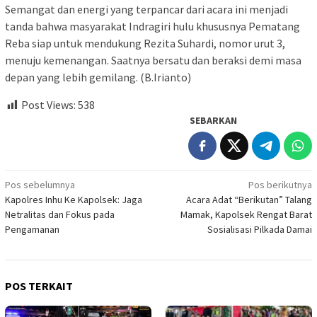
Semangat dan energi yang terpancar dari acara ini menjadi
tanda bahwa masyarakat Indragiri hulu khususnya Pematang
Reba siap untuk mendukung Rezita Suhardi, nomor urut 3,
menuju kemenangan. Saatnya bersatu dan beraksi demi masa
depan yang lebih gemilang. (B.Irianto)
Post Views:
538
SEBARKAN
Navigasi
Pos sebelumnya
Pos berikutnya
Kapolres Inhu Ke Kapolsek: Jaga
Acara Adat “Berikutan” Talang
pos
Netralitas dan Fokus pada
Mamak, Kapolsek Rengat Barat
Pengamanan
Sosialisasi Pilkada Damai
POS TERKAIT