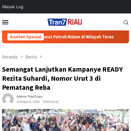
Masuk Log
Loncat
Menu
ke
Mobile
konten
i Cegah 3C Lewat Patroli Malam di Wilayah Teras
Konten Spesial
700 Warga
Beranda
Berita
Semangat Lanjutkan Kampanye READY
Rezita Suhardi, Nomor Urut 3 di
Pematang Reba
Admin Tran7riau
Oktober 6, 2024
538 Dilihat