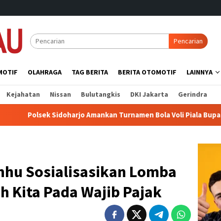
Pencarian
MOTIF
OLAHRAGA
TAG BERITA
BERITA OTOMOTIF
LAINNYA
Kejahatan
Nissan
Bulutangkis
DKI Jakarta
Gerindra
 Sidoharjo Amankan Turnamen Bola Voli Piala Bupati 2026, Perta
Inhu Sosialisasikan Lomba
h Kita Pada Wajib Pajak