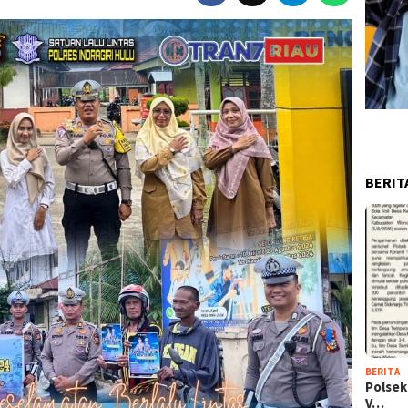
BERIT
BERITA
Polsek
V…