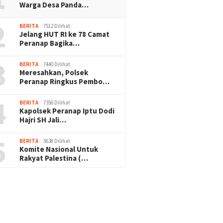
Warga Desa Panda…
2
BERITA
7512 Dilihat
Jelang HUT RI ke 78 Camat
Peranap Bagika…
3
BERITA
7440 Dilihat
Meresahkan, Polsek
Peranap Ringkus Pembo…
4
BERITA
7356 Dilihat
Kapolsek Peranap Iptu Dodi
Hajri SH Jali…
5
BERITA
5638 Dilihat
Komite Nasional Untuk
Rakyat Palestina (…