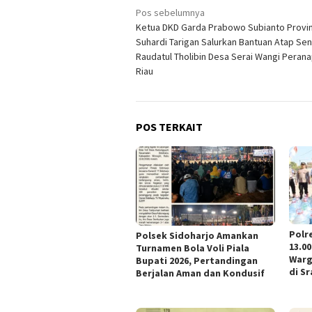
Navigasi
Pos sebelumnya
Ketua DKD Garda Prabowo Subianto Provin
pos
Suhardi Tarigan Salurkan Bantuan Atap Se
Raudatul Tholibin Desa Serai Wangi Perana
Riau
POS TERKAIT
Polr
Polsek Sidoharjo Amankan
13.00
Turnamen Bola Voli Piala
Warg
Bupati 2026, Pertandingan
di Sr
Berjalan Aman dan Kondusif