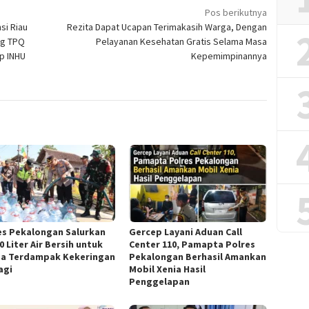
Pos berikutnya
si Riau
Rezita Dapat Ucapan Terimakasih Warga, Dengan
ng TPQ
Pelayanan Kesehatan Gratis Selama Masa
p INHU
Kepemimpinannya
es Pekalongan Salurkan
Gercep Layani Aduan Call
0 Liter Air Bersih untuk
Center 110, Pamapta Polres
a Terdampak Kekeringan
Pekalongan Berhasil Amankan
agi
Mobil Xenia Hasil
Penggelapan