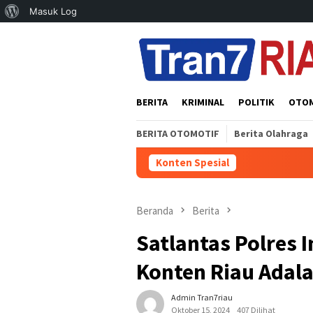
Tentang
Masuk Log
Loncat
WordPress
ke
konten
BERITA
KRIMINAL
POLITIK
OTO
BERITA OTOMOTIF
Berita Olahraga
Konten Spesial
Polsek
Beranda
Berita
Satlantas Polres 
Konten Riau Adala
Admin Tran7riau
Oktober 15, 2024
407 Dilihat