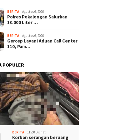
BERITA
Agustus 6, 2026
Polres Pekalongan Salurkan
13.000 Liter …
BERITA
Agustus 6, 2026
Gercep Layani Aduan Call Center
110, Pam…
A POPULER
1
BERITA
11558 Dilihat
Korban serangan beruang