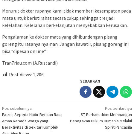
Menurut dokter rupanya kami tidak memberi kesempatan pada
mata untuk beristirahat secara cukup sehingga trerjadi
kelelahan. Kelelahan berkelanjutan menyebabkan kerusakan.
Pengalaman ke dokter mata yang dihibur dengan pisang
goreng itu rasanya nyaman. Jangan kawatir, pisang goreng ini
bisa “dipesan on line”
Tran7riau.com (A.Rustandi)
Post Views:
1,206
SEBARKAN
Navigasi
Pos sebelumnya
Pos berikutnya
Patroli Sepeda Hadir Berikan Rasa
ST Burhanuddin: Membangun
pos
Aman Kepada Warga yang
Penegakan Hukum Humanis Melalui
Beraktivitas di Sekitar Komplek
Spirit Pancasila
Alun-Alun Kajen