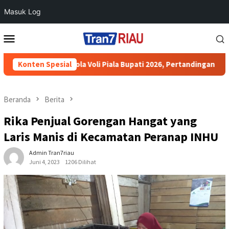
Masuk Log
Loncat
Menu
ke
Mobile
konten
rnamen Bola Voli Piala Bupati 2026, Pertandingan Berjalan Aman
Konten Spesial
Beranda
Berita
Rika Penjual Gorengan Hangat yang
Laris Manis di Kecamatan Peranap INHU
Admin Tran7riau
Juni 4, 2023
1206 Dilihat