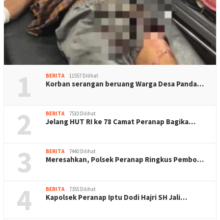
1
BERITA
11557 Dilihat
Korban serangan beruang Warga Desa Panda…
2
BERITA
7510 Dilihat
Jelang HUT RI ke 78 Camat Peranap Bagika…
3
BERITA
7440 Dilihat
Meresahkan, Polsek Peranap Ringkus Pembo…
4
BERITA
7355 Dilihat
Kapolsek Peranap Iptu Dodi Hajri SH Jali…