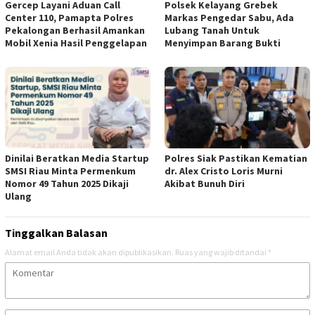
Gercep Layani Aduan Call
Polsek Kelayang Grebek
Center 110, Pamapta Polres
Markas Pengedar Sabu, Ada
Pekalongan Berhasil Amankan
Lubang Tanah Untuk
Mobil Xenia Hasil Penggelapan
Menyimpan Barang Bukti
Dinilai Beratkan Media Startup
Polres Siak Pastikan Kematian
SMSI Riau Minta Permenkum
dr. Alex Cristo Loris Murni
Nomor 49 Tahun 2025 Dikaji
Akibat Bunuh Diri
Ulang
Tinggalkan Balasan
Alamat email Anda tidak akan dipublikasikan.
Ruas yang wajib ditandai
*