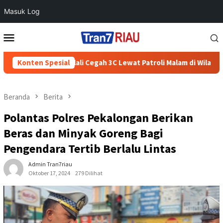
Masuk Log
Loncat
Menu
ke
Mobile
konten
Polres Boyolali Cegah 3C Lewat Patroli Malam di Wilayah Teras
Konten Spesial
Beranda
Berita
Polantas Polres Pekalongan Berikan
Beras dan Minyak Goreng Bagi
Pengendara Tertib Berlalu Lintas
Admin Tran7riau
Oktober 17, 2024
279 Dilihat