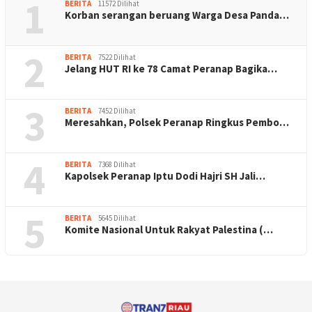
1
BERITA
11572 Dilihat
Korban serangan beruang Warga Desa Panda…
2
BERITA
7522 Dilihat
Jelang HUT RI ke 78 Camat Peranap Bagika…
3
BERITA
7452 Dilihat
Meresahkan, Polsek Peranap Ringkus Pembo…
4
BERITA
7368 Dilihat
Kapolsek Peranap Iptu Dodi Hajri SH Jali…
5
BERITA
5645 Dilihat
Komite Nasional Untuk Rakyat Palestina (…