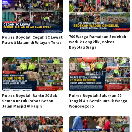
700 Warga Ramaikan Sedekah
Polres Boyolali Cegah 3C Lewat
Waduk Cengklik, Polres
Patroli Malam di Wilayah Teras
Boyolali Siaga
Polres Boyolali Bantu 20 Sak
Polres Boyolali Salurkan 22
Semen untuk Rabat Beton
Tangki Air Bersih untuk Warga
Jalan Masjid Al Faqih
Wonosegoro