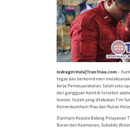
Indragiri Hulu|Tran7riau.com
– Kan
tegas dan berkomitmen melaksanakan
kerja Pemasyarakatan. Salah satu u
dari gangguan kamtib tersebut adal
hunian. Itulah yang dilakukan Tim S
Kemenkumham Riau dan Rutan Kelas I
Dipimpin Kepala Bidang Pelayanan T
Baran dan Keamanan, Subakdo Wulan