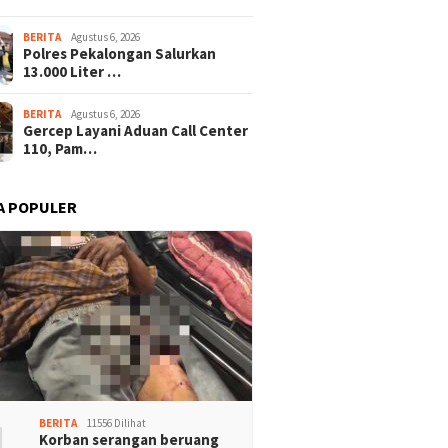
BERITA
Agustus 6, 2026
Polres Pekalongan Salurkan
13.000 Liter …
BERITA
Agustus 6, 2026
Gercep Layani Aduan Call Center
110, Pam…
A POPULER
1
BERITA
11556 Dilihat
Korban serangan beruang