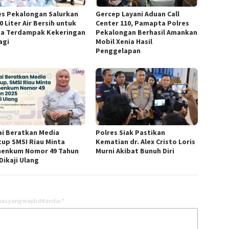
es Pekalongan Salurkan
Gercep Layani Aduan Call
0 Liter Air Bersih untuk
Center 110, Pamapta Polres
a Terdampak Kekeringan
Pekalongan Berhasil Amankan
agi
Mobil Xenia Hasil
Penggelapan
lai Beratkan Media
Polres Siak Pastikan
tup SMSI Riau Minta
Kematian dr. Alex Cristo Loris
enkum Nomor 49 Tahun
Murni Akibat Bunuh Diri
Dikaji Ulang
as yang wajib ditandai
*