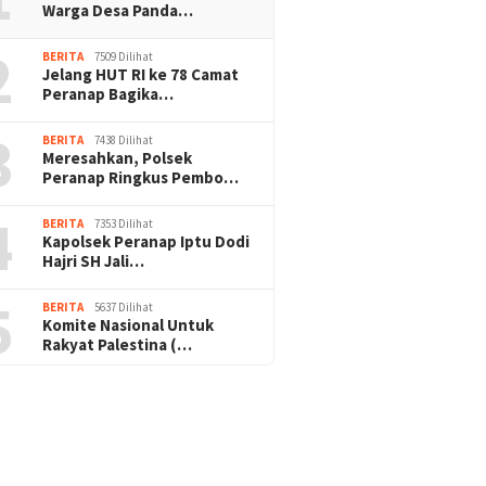
Warga Desa Panda…
2
BERITA
7509 Dilihat
Jelang HUT RI ke 78 Camat
Peranap Bagika…
3
BERITA
7438 Dilihat
Meresahkan, Polsek
Peranap Ringkus Pembo…
4
BERITA
7353 Dilihat
Kapolsek Peranap Iptu Dodi
Hajri SH Jali…
5
BERITA
5637 Dilihat
Komite Nasional Untuk
Rakyat Palestina (…