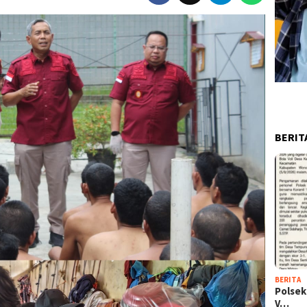
BERIT
BERITA
Polsek
V…