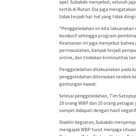
apel. Subakdo menyebut, seluruh jaj
tertib di Rutan. Dia juga mengataka
tidak terjadi hal-hal yang tidak diing
“Penggeledahan ini kita laksanakan s
kondusif sehingga program pembinaan
Keamanan ini juga menyebut bahwa p
permasalahan, banyak terjadi penipu
online, dan tindakan kriminalitas lai
Penggeledahan dilaksanakan pada kam
penggeledahan ditemukan sendok besi
gantungan kawat.
Selesai penggeledahan, Tim Satopsp
10 orang WBP dan 10 orang petugas ya
sampel didapati dengan hasil negatif
Diakhir kegiatan, Subakdo menyempa
mengajak WBP turut menjaga situasi