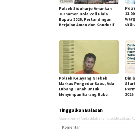
Polr
Polsek Sidoharjo Amankan
13.00
Turnamen Bola Voli Piala
Warg
Bupati 2026, Pertandingan
di Sr
Berjalan Aman dan Kondusif
Polsek Kelayang Grebek
Dini
Markas Pengedar Sabu, Ada
Star
Lubang Tanah Untuk
Perm
Menyimpan Barang Bukti
2025 
Tinggalkan Balasan
Alamat email Anda tidak akan dipublikasikan.
Ru