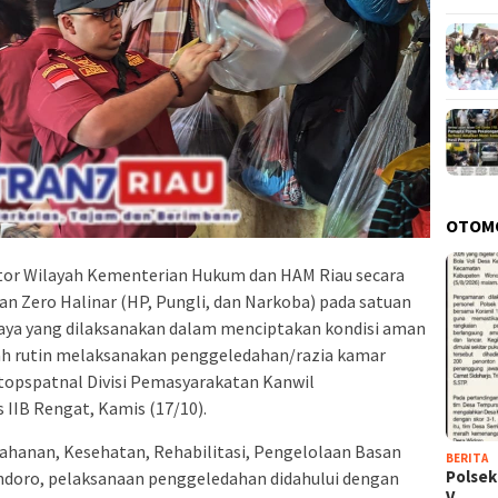
OTOM
tor Wilayah Kementerian Hukum dan HAM Riau secara
 Zero Halinar (HP, Pungli, dan Narkoba) pada satuan
paya yang dilaksanakan dalam menciptakan kondisi aman
ah rutin melaksanakan penggeledahan/razia kamar
atopspatnal Divisi Pemasyarakatan Kanwil
IB Rengat, Kamis (17/10).
ahanan, Kesehatan, Rehabilitasi, Pengelolaan Basan
BERITA
Polsek
doro, pelaksanaan penggeledahan didahului dengan
V…