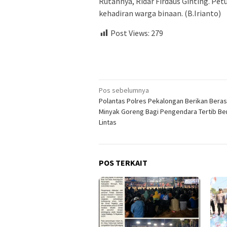
Rutannya, Ridar Firdaus Ginting. Pe
kehadiran warga binaan. (B.Irianto)
Post Views:
279
Navigasi
Pos sebelumnya
Polantas Polres Pekalongan Berikan Beras
pos
Minyak Goreng Bagi Pengendara Tertib Ber
Lintas
POS TERKAIT