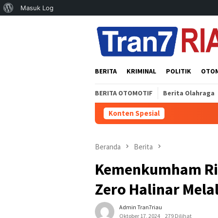
Tentang
Masuk Log
Loncat
WordPress
ke
konten
BERITA
KRIMINAL
POLITIK
OTO
BERITA OTOMOTIF
Berita Olahraga
Konten Spesial
Pols
Beranda
Berita
Kemenkumham Ri
Zero Halinar Mela
Admin Tran7riau
Oktober 17, 2024
279 Dilihat