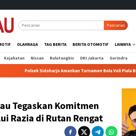
Pencarian
MOTIF
OLAHRAGA
TAG BERITA
BERITA OTOMOTIF
LAINNYA
Kejahatan
Nissan
Bulutangkis
DKI Jakarta
Gerindra
ek Sidoharjo Amankan Turnamen Bola Voli Piala Bupati 2026, Per
au Tegaskan Komitmen
lui Razia di Rutan Rengat