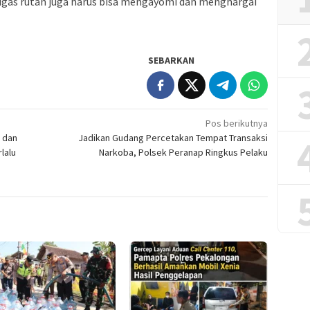
tugas rutan juga harus bisa mengayomi dan menghargai
SEBARKAN
Pos berikutnya
 dan
Jadikan Gudang Percetakan Tempat Transaksi
lalu
Narkoba, Polsek Peranap Ringkus Pelaku