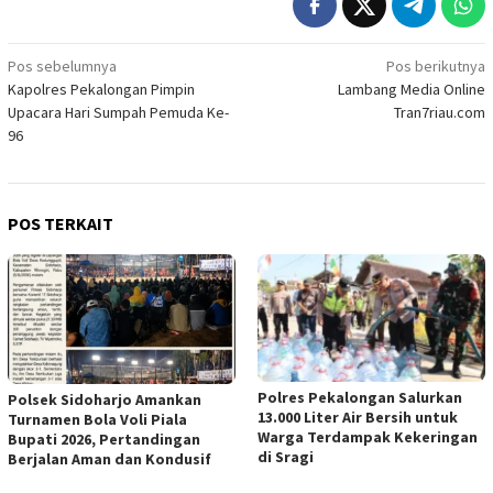
Navigasi
Pos sebelumnya
Pos berikutnya
Kapolres Pekalongan Pimpin
Lambang Media Online
pos
Upacara Hari Sumpah Pemuda Ke-
Tran7riau.com
96
POS TERKAIT
Polres Pekalongan Salurkan
Polsek Sidoharjo Amankan
13.000 Liter Air Bersih untuk
Turnamen Bola Voli Piala
Warga Terdampak Kekeringan
Bupati 2026, Pertandingan
di Sragi
Berjalan Aman dan Kondusif