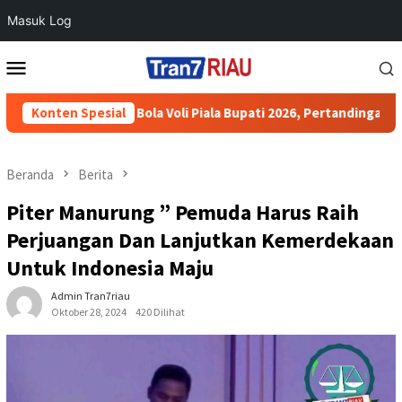
Masuk Log
Loncat
Menu
ke
Mobile
konten
Turnamen Bola Voli Piala Bupati 2026, Pertandingan Berjalan Am
Konten Spesial
Beranda
Berita
Piter Manurung ” Pemuda Harus Raih
Perjuangan Dan Lanjutkan Kemerdekaan
Untuk Indonesia Maju
Admin Tran7riau
Oktober 28, 2024
420 Dilihat