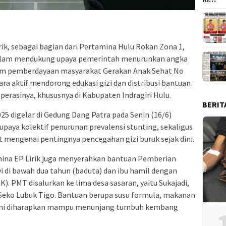
irik, sebagai bagian dari Pertamina Hulu Rokan Zona 1,
alam mendukung upaya pemerintah menurunkan angka
gram pemberdayaan masyarakat Gerakan Anak Sehat No
ra aktif mendorong edukasi gizi dan distribusi bantuan
perasinya, khususnya di Kabupaten Indragiri Hulu.
BERIT
25 digelar di Gedung Dang Patra pada Senin (16/6)
paya kolektif penurunan prevalensi stunting, sekaligus
mengenai pentingnya pencegahan gizi buruk sejak dini.
ina EP Lirik juga menyerahkan bantuan Pemberian
di bawah dua tahun (baduta) dan ibu hamil dengan
). PMT disalurkan ke lima desa sasaran, yaitu Sukajadi,
 Seko Lubuk Tigo. Bantuan berupa susu formula, makanan
in ini diharapkan mampu menunjang tumbuh kembang