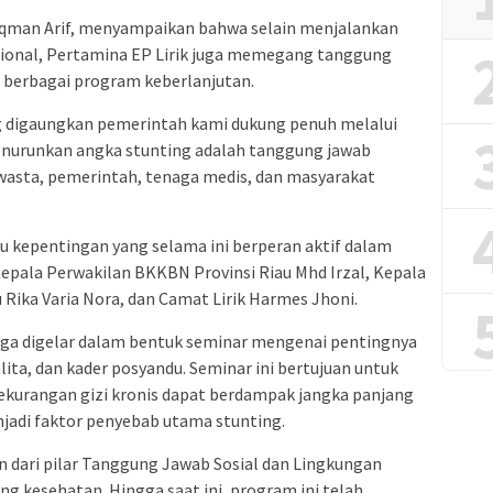
Luqman Arif, menyampaikan bahwa selain menjalankan
ional, Pertamina EP Lirik juga memegang tanggung
i berbagai program keberlanjutan.
 digaungkan pemerintah kami dukung penuh melalui
urunkan angka stunting adalah tanggung jawab
swasta, pemerintah, tenaga medis, dan masyarakat
ku kepentingan yang selama ini berperan aktif dalam
epala Perwakilan BKKBN Provinsi Riau Mhd Irzal, Kepala
 Rika Varia Nora, dan Camat Lirik Harmes Jhoni.
juga digelar dalam bentuk seminar mengenai pentingnya
lita, dan kader posyandu. Seminar ini bertujuan untuk
urangan gizi kronis dapat berdampak jangka panjang
adi faktor penyebab utama stunting.
dari pilar Tanggung Jawab Sosial dan Lingkungan
ng kesehatan. Hingga saat ini, program ini telah