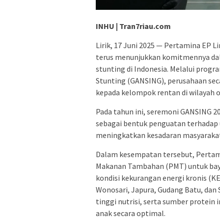
INHU | Tran7riau.com
Lirik, 17 Juni 2025 — Pertamina EP L
terus menunjukkan komitmennya d
stunting di Indonesia. Melalui pro
Stunting (GANSING), perusahaan seca
kepada kelompok rentan di wilayah o
Pada tahun ini, seremoni GANSING 20
sebagai bentuk penguatan terhadap u
meningkatkan kesadaran masyarakat 
Dalam kesempatan tersebut, Pertam
Makanan Tambahan (PMT) untuk bayi 
kondisi kekurangan energi kronis (KEK
Wonosari, Japura, Gudang Batu, dan
tinggi nutrisi, serta sumber prote
anak secara optimal.