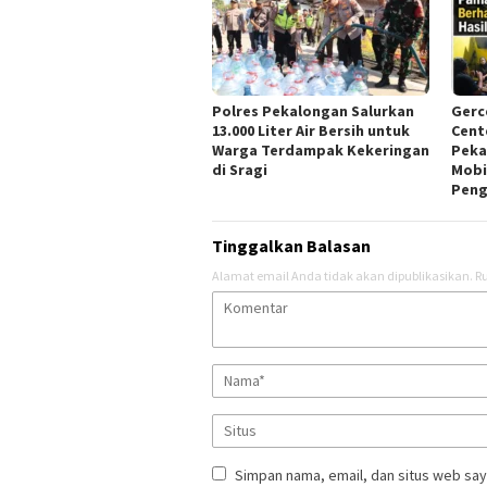
Polres Pekalongan Salurkan
Gerc
13.000 Liter Air Bersih untuk
Cent
Warga Terdampak Kekeringan
Peka
di Sragi
Mobil
Peng
Tinggalkan Balasan
Alamat email Anda tidak akan dipublikasikan.
Ru
Simpan nama, email, dan situs web say