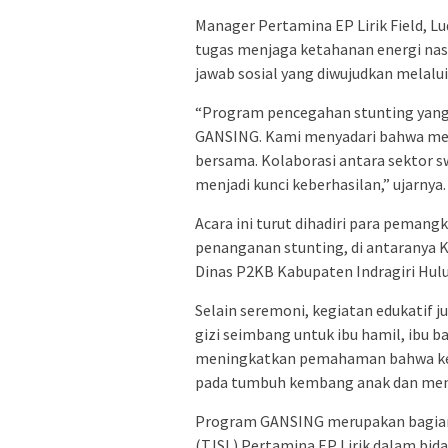
Manager Pertamina EP Lirik Field, 
tugas menjaga ketahanan energi nas
jawab sosial yang diwujudkan melalu
“Program pencegahan stunting yang
GANSING. Kami menyadari bahwa men
bersama. Kolaborasi antara sektor 
menjadi kunci keberhasilan,” ujarnya.
Acara ini turut dihadiri para pemang
penanganan stunting, di antaranya K
Dinas P2KB Kabupaten Indragiri Hulu
Selain seremoni, kegiatan edukatif 
gizi seimbang untuk ibu hamil, ibu ba
meningkatkan pemahaman bahwa kek
pada tumbuh kembang anak dan menj
Program GANSING merupakan bagian 
(TJSL) Pertamina EP Lirik dalam bida