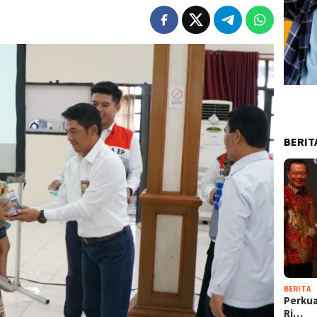
BERIT
BERITA
Perkua
Ri…