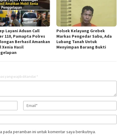
ep Layani Aduan Call
Polsek Kelayang Grebek
er 110, Pamapta Polres
Markas Pengedar Sabu, Ada
longan Berhasil Amankan
Lubang Tanah Untuk
 Xenia Hasil
Menyimpan Barang Bukti
gelapan
as yang wajib ditandai
*
a pada peramban ini untuk komentar saya berikutnya.