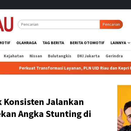
Pencarian
MOTIF
OLAHRAGA
TAG BERITA
BERITA OTOMOTIF
LAINNYA
Kejahatan
Nissan
Bulutangkis
DKI Jakarta
Gerindra
formasi Layanan, PLN UID Riau dan Kepri Raih Penghargaan Riau 
k Konsisten Jalankan
kan Angka Stunting di