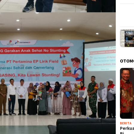
OTOM
BERITA
Perkua
Ri…