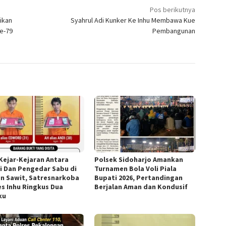
Pos berikutnya
ikan
Syahrul Adi Kunker Ke Inhu Membawa Kue
e-79
Pembangunan
 Kejar-Kejaran Antara
Polsek Sidoharjo Amankan
si Dan Pengedar Sabu di
Turnamen Bola Voli Piala
n Sawit, Satresnarkoba
Bupati 2026, Pertandingan
es Inhu Ringkus Dua
Berjalan Aman dan Kondusif
ku