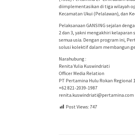
diimplementasikan di tiga wilayah op
Kecamatan Ukui (Pelalawan), dan Ke
Pelaksanaan GANSING sejalan denga
2 dan 3, yakni mengakhiri kelaparan
semua usia. Dengan program ini, Per
solusi kolektif dalam membangun gen
Narahubung :
Renita Yulia Kuswindriati
Officer Media Relation
PT Pertamina Hulu Rokan Regional 
+62 821-2039-1987
renita.kuswindriati@pertamina.com
Post Views:
747