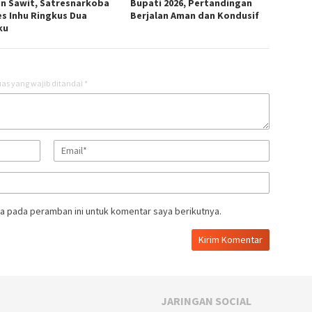
n Sawit, Satresnarkoba
Bupati 2026, Pertandingan
es Inhu Ringkus Dua
Berjalan Aman dan Kondusif
ku
as yang wajib ditandai
*
a pada peramban ini untuk komentar saya berikutnya.
JARINGAN SOCIAL