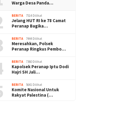
Warga Desa Panda…
2
BERITA
7514 Dilihat
Jelang HUT RI ke 78 Camat
Peranap Bagika…
3
BERITA
7444 Dilihat
Meresahkan, Polsek
Peranap Ringkus Pembo…
4
BERITA
7360 Dilihat
Kapolsek Peranap Iptu Dodi
Hajri SH Jali…
5
BERITA
5641 Dilihat
Komite Nasional Untuk
Rakyat Palestina (…