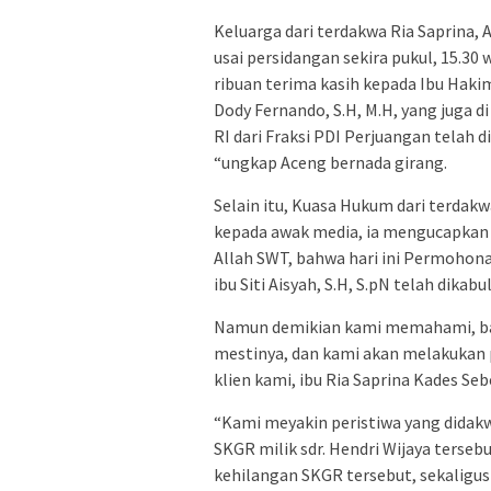
Keluarga dari terdakwa Ria Saprina
usai persidangan sekira pukul, 15.3
ribuan terima kasih kepada Ibu Ha
Dody Fernando, S.H, M.H, yang juga d
RI dari Fraksi PDI Perjuangan telah 
“ungkap Aceng bernada girang.
Selain itu, Kuasa Hukum dari terdakw
kepada awak media, ia mengucapkan r
Allah SWT, bahwa hari ini Permoho
ibu Siti Aisyah, S.H, S.pN telah dikab
Namun demikian kami memahami, bah
mestinya, dan kami akan melakukan
klien kami, ibu Ria Saprina Kades Seb
“Kami meyakin peristiwa yang didakw
SKGR milik sdr. Hendri Wijaya terse
kehilangan SKGR tersebut, sekaligus 