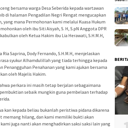
, Aceng bersama warga Desa Seberida kepada wartawan
0 wib di halaman Pengadilan Negri Rengat mengucapkan
kim, yang mana Permohonan kami melalui Kuasa Hukum
i mohonkan oleh ibu Siti Aisyah, S. H, S.pN Anggota DPR
dikabulkan oleh Ketua Hakim ibu Lia Herawati, S.H.M.H,
a Ria Saprina, Dody Fernando, S.H.M.H, menjelaskan
BERIT
asa syukur Alhamdulillah yang tiada terhingga kepada
nan Penangguhan Penahanan yang kami ajukan bersama
ulkan oleh Majelis Hakim.
wa perkara ini masih tetap berjalan sebagaimana
 pembuktian sebaik mungkin guna pembelaan terhadap
erida.
a kan kepada beliau bukanlah peristiwa pidana dikarena
but memang hilang, dan kami memiliki bukti akan
kami juga nanti akan menghadirkan saksi saksi lain yang