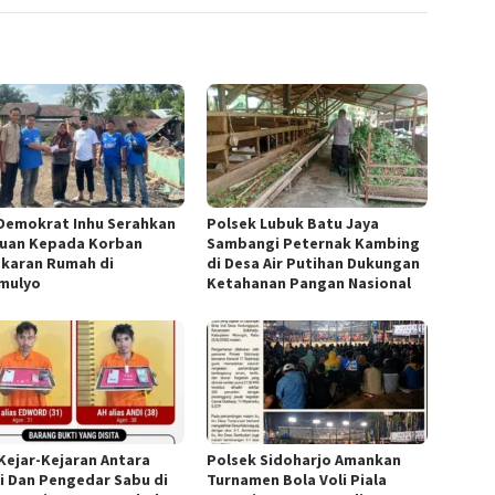
Demokrat Inhu Serahkan
Polsek Lubuk Batu Jaya
uan Kepada Korban
Sambangi Peternak Kambing
karan Rumah di
di Desa Air Putihan Dukungan
mulyo
Ketahanan Pangan Nasional
 Kejar-Kejaran Antara
Polsek Sidoharjo Amankan
si Dan Pengedar Sabu di
Turnamen Bola Voli Piala