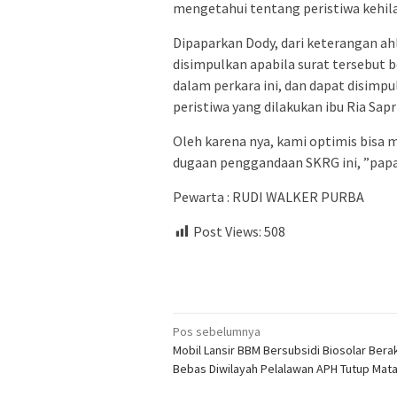
mengetahui tentang peristiwa kehil
Dipaparkan Dody, dari keterangan ahl
disimpulkan apabila surat tersebut 
dalam perkara ini, dan dapat disimp
peristiwa yang dilakukan ibu Ria Sapr
Oleh karena nya, kami optimis bisa
dugaan penggandaan SKRG ini, ”pap
Pewarta : RUDI WALKER PURBA
Post Views:
508
Navigasi
Pos sebelumnya
Mobil Lansir BBM Bersubsidi Biosolar Berak
pos
Bebas Diwilayah Pelalawan APH Tutup Mat