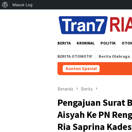
Tentang
Masuk Log
Loncat
WordPress
ke
konten
BERITA
KRIMINAL
POLITIK
OTO
BERITA OTOMOTIF
Berita Olahraga
Konten Spesial
Beranda
Berita
Pengajuan Surat B
Aisyah Ke PN Ren
Ria Saprina Kade