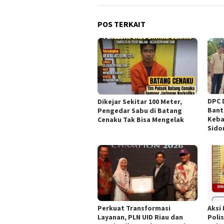
POS TERKAIT
DPC 
Dikejar Sekitar 100 Meter,
Bant
Pengedar Sabu di Batang
Keba
Cenaku Tak Bisa Mengelak
Sido
Perkuat Transformasi
Aksi
Layanan, PLN UID Riau dan
Poli