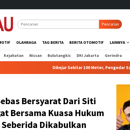
Pencarian
MOTIF
OLAHRAGA
TAG BERITA
BERITA OTOMOTIF
LAINNYA
Kejahatan
Nissan
Bulutangkis
DKI Jakarta
Gerindra
Dikejar Sekitar 100 Meter, Pengedar Sabu di Batang Cen
ebas Bersyarat Dari Siti
gat Bersama Kuasa Hukum
s Seberida Dikabulkan