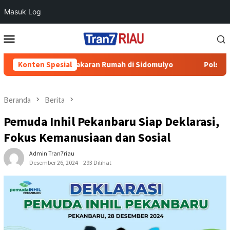
Masuk Log
Loncat
Menu
ke
Mobile
konten
orban Kebakaran Rumah di Sidomulyo
Konten Spesial
Polsek Lubuk Batu
Beranda
Berita
Pemuda Inhil Pekanbaru Siap Deklarasi,
Fokus Kemanusiaan dan Sosial
Admin Tran7riau
Desember 26, 2024
293 Dilihat