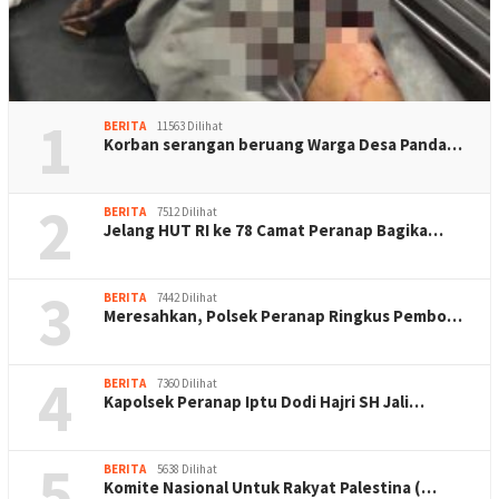
1
BERITA
11563 Dilihat
Korban serangan beruang Warga Desa Panda…
2
BERITA
7512 Dilihat
Jelang HUT RI ke 78 Camat Peranap Bagika…
3
BERITA
7442 Dilihat
Meresahkan, Polsek Peranap Ringkus Pembo…
4
BERITA
7360 Dilihat
Kapolsek Peranap Iptu Dodi Hajri SH Jali…
5
BERITA
5638 Dilihat
Komite Nasional Untuk Rakyat Palestina (…