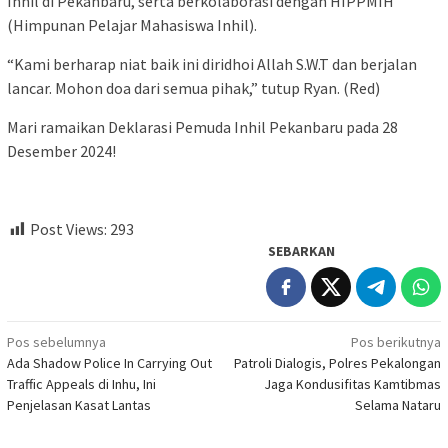
Inhil di Pekanbaru, serta berkolaborasi dengan HIPPMIH
(Himpunan Pelajar Mahasiswa Inhil).
“Kami berharap niat baik ini diridhoi Allah S.W.T dan berjalan
lancar. Mohon doa dari semua pihak,” tutup Ryan. (Red)
Mari ramaikan Deklarasi Pemuda Inhil Pekanbaru pada 28
Desember 2024!
Post Views:
293
SEBARKAN
Navigasi
Pos sebelumnya
Pos berikutnya
Ada Shadow Police In Carrying Out
Patroli Dialogis, Polres Pekalongan
pos
Traffic Appeals di Inhu, Ini
Jaga Kondusifitas Kamtibmas
Penjelasan Kasat Lantas
Selama Nataru