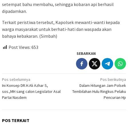
setempat bahu membahu, sehingga kobaran api berhasil
dipadamkan.
Terkait peristiwa tersebut, Kapolsek mewanti-wanti kepada
warga masyarakat untuk berhati-hati dan waspada akan
bahaya kebakaran. (Simbah)
Post Views:
653
SEBARKAN
Navigasi
Pos sebelumnya
Pos berikutnya
Ini Konsep DR.H.Ali Azhar S,
Dalam Hitungan Jam Polsek
pos
sos.,MH sang calon Legislator Asal
Tembilahan Hulu Ringkus Pelaku
Partai Nasdem
Pencurian Hp
POS TERKAIT