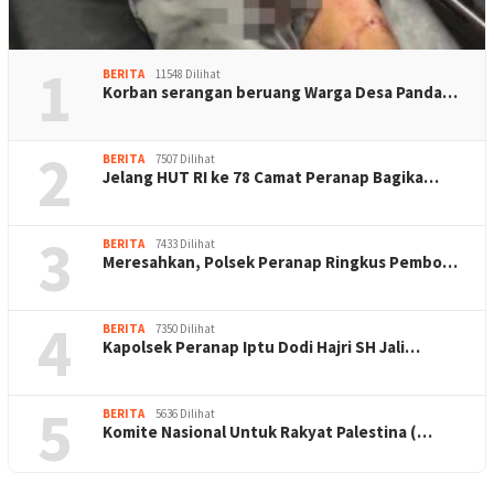
1
BERITA
11548 Dilihat
Korban serangan beruang Warga Desa Panda…
2
BERITA
7507 Dilihat
Jelang HUT RI ke 78 Camat Peranap Bagika…
3
BERITA
7433 Dilihat
Meresahkan, Polsek Peranap Ringkus Pembo…
4
BERITA
7350 Dilihat
Kapolsek Peranap Iptu Dodi Hajri SH Jali…
5
BERITA
5636 Dilihat
Komite Nasional Untuk Rakyat Palestina (…