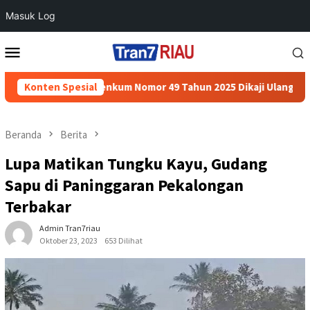
Masuk Log
Loncat
Menu
ke
Mobile
konten
Minta Permenkum Nomor 49 Tahun 2025 Dikaji Ulang
Konten Spesial
Polres
Beranda
Berita
Lupa Matikan Tungku Kayu, Gudang
Sapu di Paninggaran Pekalongan
Terbakar
Admin Tran7riau
Oktober 23, 2023
653 Dilihat