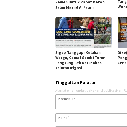
Tang
Semen untuk Rabat Beton
Won
Jalan Masjid Al Faqih
Sigap Tanggapi Keluhan
Dikej
Warga, Camat Sambi Turun
Peng
Langsung Cek Kerusakan
Cena
saluran Irigasi
Tinggalkan Balasan
Alamat email Anda tidak akan dipublikasikan.
Ru