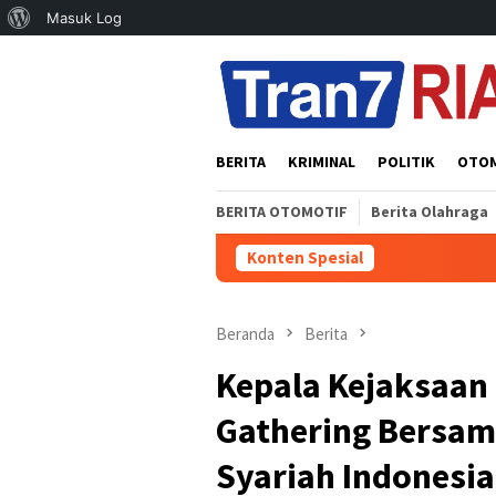
Tentang
Masuk Log
Loncat
WordPress
ke
konten
BERITA
KRIMINAL
POLITIK
OTO
BERITA OTOMOTIF
Berita Olahraga
Konten Spesial
Beranda
Berita
Kepala Kejaksaan 
Gathering Bersam
Syariah Indonesia