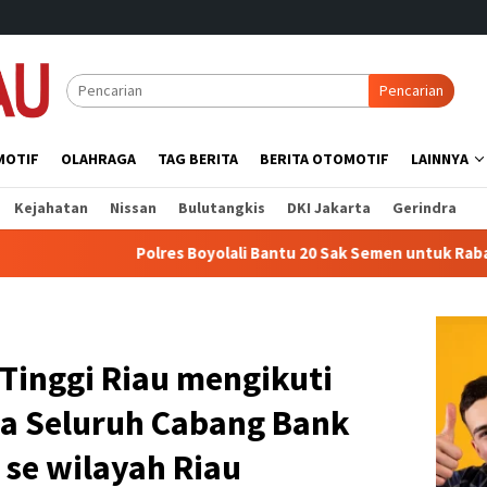
Pencarian
MOTIF
OLAHRAGA
TAG BERITA
BERITA OTOMOTIF
LAINNYA
Kejahatan
Nissan
Bulutangkis
DKI Jakarta
Gerindra
Polres Boyolali Bantu 20 Sak Semen untuk Rabat Beton Jalan M
Tinggi Riau mengikuti
a Seluruh Cabang Bank
 se wilayah Riau