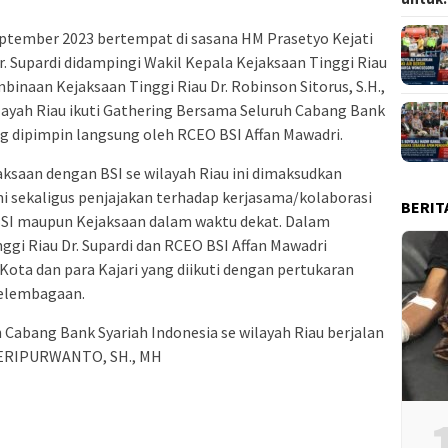
eptember 2023 bertempat di sasana HM Prasetyo Kejati
r. Supardi didampingi Wakil Kepala Kejaksaan Tinggi Riau
mbinaan Kejaksaan Tinggi Riau Dr. Robinson Sitorus, S.H.,
ilayah Riau ikuti Gathering Bersama Seluruh Cabang Bank
ng dipimpin langsung oleh RCEO BSI Affan Mawadri.
aksaan dengan BSI se wilayah Riau ini dimaksudkan
i sekaligus penjajakan terhadap kerjasama/kolaborasi
BERIT
BSI maupun Kejaksaan dalam waktu dekat. Dalam
ggi Riau Dr. Supardi dan RCEO BSI Affan Mawadri
ota dan para Kajari yang diikuti dengan pertukaran
kelembagaan.
Cabang Bank Syariah Indonesia se wilayah Riau berjalan
HERIPURWANTO, SH., MH