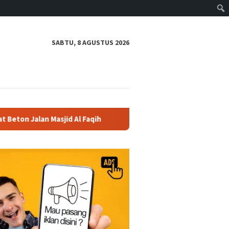
SABTU, 8 AGUSTUS 2026
asjid Al Faqih
Polres Boyolali Salurkan 22 Tangki Air B