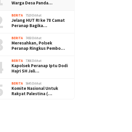
Warga Desa Panda…
2
BERITA
7519 Dilihat
Jelang HUT RI ke 78 Camat
Peranap Bagika…
3
BERITA
7450 Dilihat
Meresahkan, Polsek
Peranap Ringkus Pembo…
4
BERITA
7366 Dilihat
Kapolsek Peranap Iptu Dodi
Hajri SH Jali…
5
BERITA
5645 Dilihat
Komite Nasional Untuk
Rakyat Palestina (…