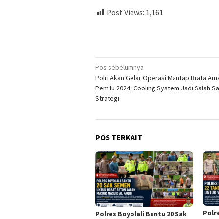
Post Views:
1,161
Navigasi
Pos sebelumnya
Polri Akan Gelar Operasi Mantap Brata Am
pos
Pemilu 2024, Cooling System Jadi Salah Sa
Strategi
POS TERKAIT
Polr
Polres Boyolali Bantu 20 Sak