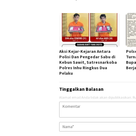
Aksi Kejar-Kejaran Antara
Pols
Polisi Dan Pengedar Sabu di
Turn
Kebun Sawit, Satresnarkoba
Bupa
Polres Inhu Ringkus Dua
Berj
Pelaku
Tinggalkan Balasan
Alamat email Anda tidak akan dipublikasikan.
Ru