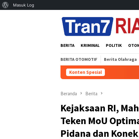
Tentang
Masuk Log
Loncat
WordPress
ke
konten
BERITA
KRIMINAL
POLITIK
OTO
BERITA OTOMOTIF
Berita Olahraga
Konten Spesial
Beranda
Berita
Kejaksaan RI, Ma
Teken MoU Optim
Pidana dan Koneks