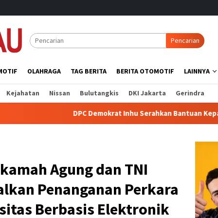
Pencarian
MOTIF
OLAHRAGA
TAG BERITA
BERITA OTOMOTIF
LAINNYA
Kejahatan
Nissan
Bulutangkis
DKI Jakarta
Gerindra
DPC Demokrat Inhu Serahkan Bantuan Kepada Korban Kebakar
hkamah Agung dan TNI
alkan Penanganan Perkara
itas Berbasis Elektronik