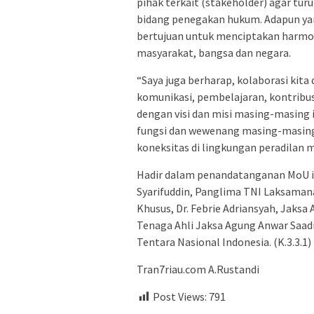
pihak terkait (stakeholder) agar tu
bidang penegakan hukum. Adapun yang
bertujuan untuk menciptakan harmo
masyarakat, bangsa dan negara.
“Saya juga berharap, kolaborasi ki
komunikasi, pembelajaran, kontribusi
dengan visi dan misi masing-masing 
fungsi dan wewenang masing-masing 
koneksitas di lingkungan peradilan m
Hadir dalam penandatanganan MoU i
Syarifuddin, Panglima TNI Laksaman
Khusus, Dr. Febrie Adriansyah, Jaksa
Tenaga Ahli Jaksa Agung Anwar Saadi
Tentara Nasional Indonesia. (K.3.3.
Tran7riau.com A.Rustandi
Post Views:
791