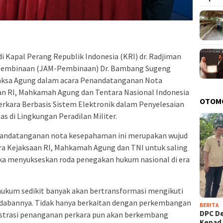
 Kapal Perang Republik Indonesia (KRI) dr. Radjiman
 Pembinaan (JAM-Pembinaan) Dr. Bambang Sugeng
sa Agung dalam acara Penandatanganan Nota
n RI, Mahkamah Agung dan Tentara Nasional Indonesia
OTOM
erkara Berbasis Sistem Elektronik dalam Penyelesaian
s di Lingkungan Peradilan Militer.
ndatanganan nota kesepahaman ini merupakan wujud
ara Kejaksaan RI, Mahkamah Agung dan TNI untuk saling
ka menyukseskan roda penegakan hukum nasional di era
hukum sedikit banyak akan bertransformasi mengikuti
dabannya. Tidak hanya berkaitan dengan perkembangan
BERITA
DPC D
nistrasi penanganan perkara pun akan berkembang
Kepa