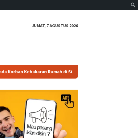
JUMAT, 7 AGUSTUS 2026
an Rumah di Sidomulyo
Polsek Lubuk Batu Jaya Sambang