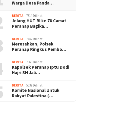
Warga Desa Panda…
2
BERITA
7514 Dilihat
Jelang HUT RI ke 78 Camat
Peranap Bagika…
3
BERITA
7442 Dilihat
Meresahkan, Polsek
Peranap Ringkus Pembo…
4
BERITA
7360 Dilihat
Kapolsek Peranap Iptu Dodi
Hajri SH Jali…
5
BERITA
5638 Dilihat
Komite Nasional Untuk
Rakyat Palestina (…