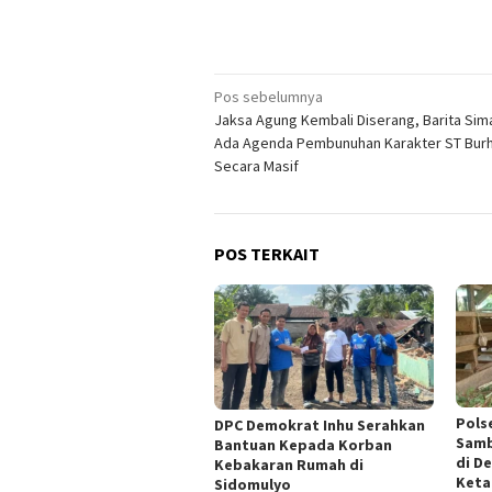
Navigasi
Pos sebelumnya
Jaksa Agung Kembali Diserang, Barita Sim
pos
Ada Agenda Pembunuhan Karakter ST Bur
Secara Masif
POS TERKAIT
Pols
DPC Demokrat Inhu Serahkan
Samb
Bantuan Kepada Korban
di D
Kebakaran Rumah di
Keta
Sidomulyo