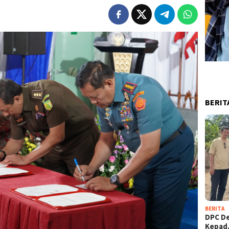
BERIT
BERITA
DPC D
Kepa