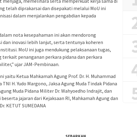
rut menjaga, memelihara serta memperkuat kerja sama di
 telah diprakarsai dan disepakati melalui MoU ini
nisasi dalam menjalankan pengabdian kepada
ta dalam nota kesepahaman ini akan mendorong
 dan inovasi lebih lanjut, serta tentunya koheren
institusi. MoU ini juga mendukung pelaksanaan tugas,
terkait penanganan perkara pidana dan perkara
iliter,” ujar JAM-Pembinaan.
ni yaitu Ketua Mahkamah Agung Prof. Dr. H. Muhammad
a TNI H. Yudo Margono, Jaksa Agung Muda Tindak Pidana
 Agung Muda Pidana Militer Dr. Wahyoedho Indrajit, dan
 beserta jajaran dari Kejaksaan RI, Mahkamah Agung dan
1) Dr. KETUT SUMEDANA
SEBARKAN