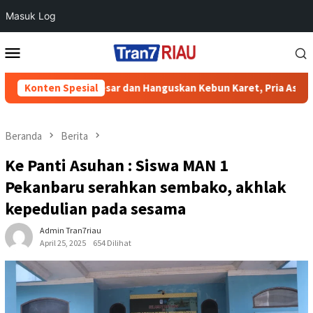
Masuk Log
Loncat
Menu
ke
Mobile
konten
embesar dan Hanguskan Kebun Karet, Pria Asal Air Molek Inhu Ja
Konten Spesial
Beranda
Berita
Ke Panti Asuhan : Siswa MAN 1
Pekanbaru serahkan sembako, akhlak
kepedulian pada sesama
Admin Tran7riau
April 25, 2025
654 Dilihat