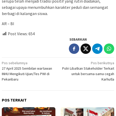
serupa telah menjadi tradisi positif yang rutin diadakan,
sebagai upaya menumbuhkan karakter peduli dan semangat
berbagi di kalangan siswa.
AR – BI
Post Views:
654
SEBARKAN
Navigasi
Pos sebelumnya
Pos berikutnya
27 April 2025 Sembilan wartawan
Polri Libatkan Stakeholder Terkait
pos
INHU Mengikuti Ujian/Tes PWI di
untuk bersama-sama cegah
Pekanbaru
Karhutla
POS TERKAIT