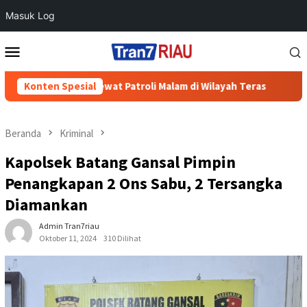
Masuk Log
Loncat
Menu
ke
Mobile
konten
Cegah 3C Lewat Patroli Malam di Wilayah Teras
Konten Spesial
700 Warga 
Beranda
Kriminal
Kapolsek Batang Gansal Pimpin
Penangkapan 2 Ons Sabu, 2 Tersangka
Diamankan
Admin Tran7riau
Oktober 11, 2024
310 Dilihat