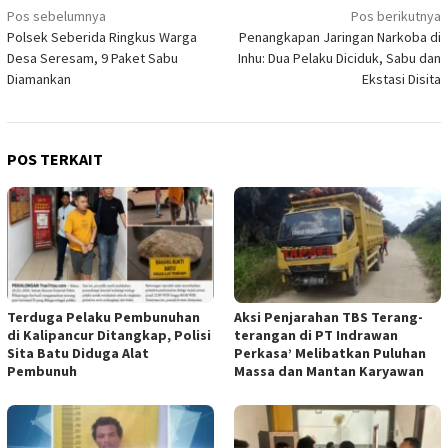
Navigasi
Pos sebelumnya
Pos berikutnya
Polsek Seberida Ringkus Warga
Penangkapan Jaringan Narkoba di
pos
Desa Seresam, 9 Paket Sabu
Inhu: Dua Pelaku Diciduk, Sabu dan
Diamankan
Ekstasi Disita
POS TERKAIT
Terduga Pelaku Pembunuhan
Aksi Penjarahan TBS Terang-
di Kalipancur Ditangkap, Polisi
terangan di PT Indrawan
Sita Batu Diduga Alat
Perkasa’ Melibatkan Puluhan
Pembunuh
Massa dan Mantan Karyawan