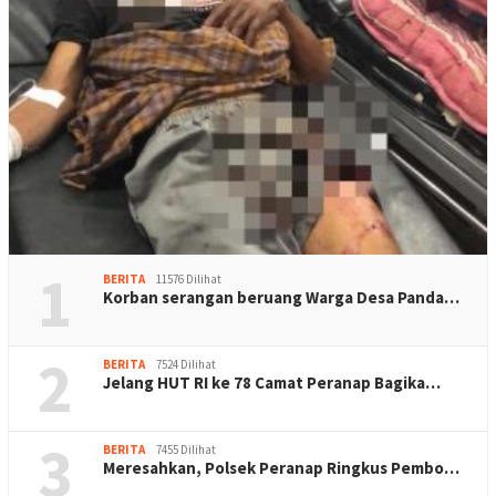
1
BERITA
11576 Dilihat
Korban serangan beruang Warga Desa Panda…
2
BERITA
7524 Dilihat
Jelang HUT RI ke 78 Camat Peranap Bagika…
3
BERITA
7455 Dilihat
Meresahkan, Polsek Peranap Ringkus Pembo…