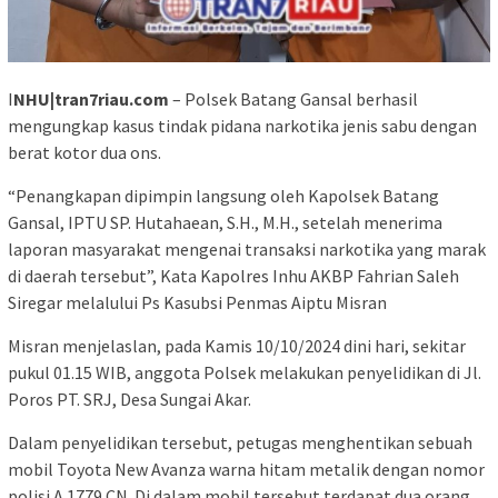
I
NHU|tran7riau.com
– Polsek Batang Gansal berhasil
mengungkap kasus tindak pidana narkotika jenis sabu dengan
berat kotor dua ons.
“Penangkapan dipimpin langsung oleh Kapolsek Batang
Gansal, IPTU SP. Hutahaean, S.H., M.H., setelah menerima
laporan masyarakat mengenai transaksi narkotika yang marak
di daerah tersebut”, Kata Kapolres Inhu AKBP Fahrian Saleh
Siregar melalului Ps Kasubsi Penmas Aiptu Misran
Misran menjelaslan, pada Kamis 10/10/2024 dini hari, sekitar
pukul 01.15 WIB, anggota Polsek melakukan penyelidikan di Jl.
Poros PT. SRJ, Desa Sungai Akar.
Dalam penyelidikan tersebut, petugas menghentikan sebuah
mobil Toyota New Avanza warna hitam metalik dengan nomor
polisi A 1779 CN. Di dalam mobil tersebut terdapat dua orang,