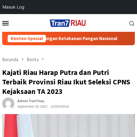
Masuk Log
Loncat
Menu
ke
Mobile
konten
utihan Dukungan Ketahanan Pangan Nasional
Konten Spesial
Perkuat Tran
Beranda
Berita
Kajati Riau Harap Putra dan Putri
Terbaik Provinsi Riau Ikut Seleksi CPNS
Kejaksaan TA 2023
Admin Tran7riau
September 19, 2023
1236 Dilihat