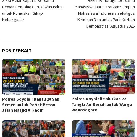
SMSI Gelar Rapat blBersama
BEM ITB Indragiri bersama
pos
Dewan Pembina dan Dewan Pakar
Mahasiswa Baru Ikrarkan Sumpah
untuk Rumuskan Sikap
Mahasiswa Indonesia sekaligus
Kebangsaan
Kirimkan Doa untuk Para Korban
Demonstrasi Agustus 2025
POS TERKAIT
Polres Boyolali Salurkan 22
Polres Boyolali Bantu 20 Sak
Tangki Air Bersih untuk Warga
Semen untuk Rabat Beton
Wonosegoro
Jalan Masjid Al Faqih