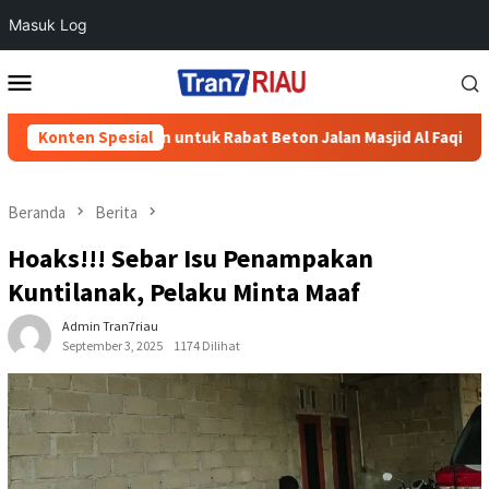
Masuk Log
Loncat
Menu
ke
Mobile
konten
Semen untuk Rabat Beton Jalan Masjid Al Faqih
Konten Spesial
Polres Boy
Beranda
Berita
Hoaks!!! Sebar Isu Penampakan
Kuntilanak, Pelaku Minta Maaf
Admin Tran7riau
September 3, 2025
1174 Dilihat