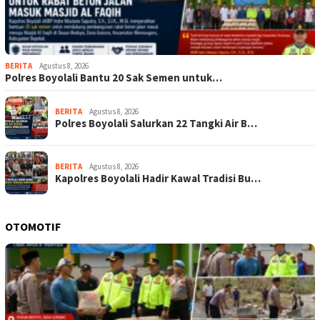
BERITA
Agustus 8, 2026
Polres Boyolali Bantu 20 Sak Semen untuk…
BERITA
Agustus 8, 2026
Polres Boyolali Salurkan 22 Tangki Air B…
BERITA
Agustus 8, 2026
Kapolres Boyolali Hadir Kawal Tradisi Bu…
OTOMOTIF