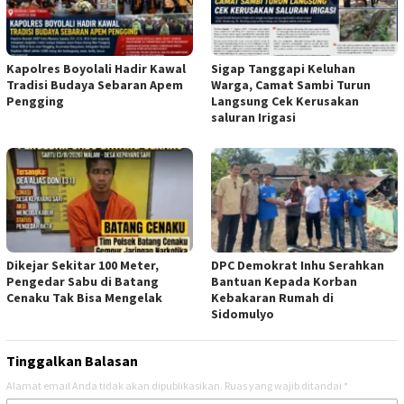
Kapolres Boyolali Hadir Kawal
Sigap Tanggapi Keluhan
Tradisi Budaya Sebaran Apem
Warga, Camat Sambi Turun
Pengging
Langsung Cek Kerusakan
saluran Irigasi
Dikejar Sekitar 100 Meter,
DPC Demokrat Inhu Serahkan
Pengedar Sabu di Batang
Bantuan Kepada Korban
Cenaku Tak Bisa Mengelak
Kebakaran Rumah di
Sidomulyo
Tinggalkan Balasan
Alamat email Anda tidak akan dipublikasikan.
Ruas yang wajib ditandai
*