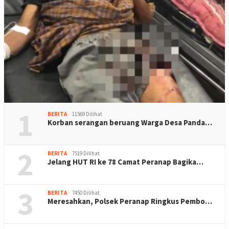
1
BERITA
11569 Dilihat
Korban serangan beruang Warga Desa Panda…
2
BERITA
7519 Dilihat
Jelang HUT RI ke 78 Camat Peranap Bagika…
3
BERITA
7450 Dilihat
Meresahkan, Polsek Peranap Ringkus Pembo…