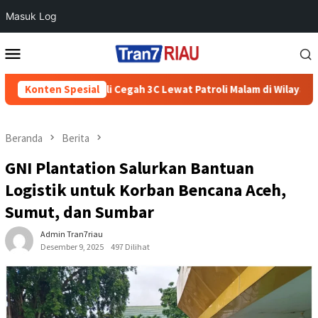
Masuk Log
Loncat
Menu
ke
Mobile
konten
olres Boyolali Cegah 3C Lewat Patroli Malam di Wilayah Teras
Konten Spesial
Beranda
Berita
GNI Plantation Salurkan Bantuan
Logistik untuk Korban Bencana Aceh,
Sumut, dan Sumbar
Admin Tran7riau
Desember 9, 2025
497 Dilihat