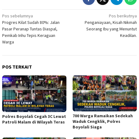
Navigasi
Pos sebelumnya
Pos berikutnya
Progres Kilat Sudah 80%: Jalan
Penganiayaan, Kisah Nikmah
pos
Pasar Peranap Tuntas Diaspal,
Seorang Ibu yang Menuntut
Pemkab Inhu Tepis Keraguan
Keadilan.
Warga
POS TERKAIT
700 Warga Ramaikan Sedekah
Polres Boyolali Cegah 3C Lewat
Waduk Cengklik, Polres
Patroli Malam di Wilayah Teras
Boyolali Siaga