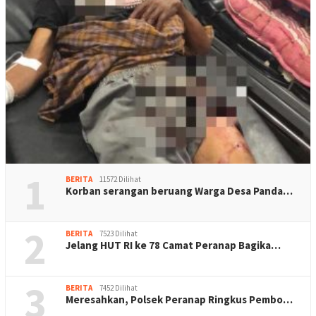
1
BERITA
11572 Dilihat
Korban serangan beruang Warga Desa Panda…
2
BERITA
7523 Dilihat
Jelang HUT RI ke 78 Camat Peranap Bagika…
3
BERITA
7452 Dilihat
Meresahkan, Polsek Peranap Ringkus Pembo…