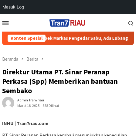
Masuk Log
Loncat
Menu
ke
Mobile
konten
k Kelayang Grebek Markas Pengedar Sabu, Ada Lubang Tanah Unt
Konten Spesial
Beranda
Berita
Direktur Utama PT. Sinar Peranap
Perkasa (Spp) Memberikan bantuan
Sembako
Admin Tran7riau
Maret 18, 2025
888 Dilihat
INHU | Tran7riau.com
PT. Sinar Peranap Perkasa kembali menunjukkan kepedulian