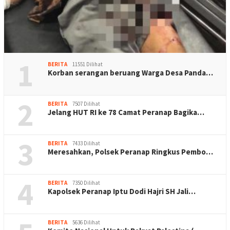
1
BERITA
11551 Dilihat
Korban serangan beruang Warga Desa Panda…
2
BERITA
7507 Dilihat
Jelang HUT RI ke 78 Camat Peranap Bagika…
3
BERITA
7433 Dilihat
Meresahkan, Polsek Peranap Ringkus Pembo…
4
BERITA
7350 Dilihat
Kapolsek Peranap Iptu Dodi Hajri SH Jali…
BERITA
5636 Dilihat