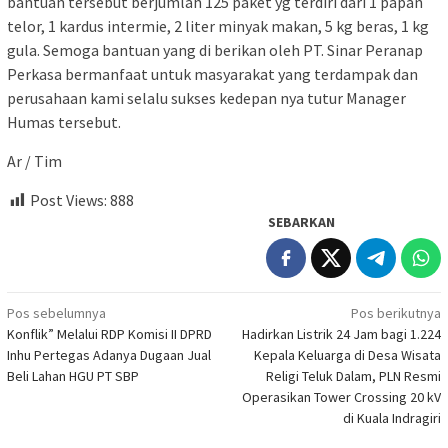
bantuan tersebut berjumlah 125 paket yg terdiri dari 1 papan
telor, 1 kardus intermie, 2 liter minyak makan, 5 kg beras, 1 kg
gula. Semoga bantuan yang di berikan oleh PT. Sinar Peranap
Perkasa bermanfaat untuk masyarakat yang terdampak dan
perusahaan kami selalu sukses kedepan nya tutur Manager
Humas tersebut.
Ar / Tim
Post Views:
888
SEBARKAN
Navigasi
Pos sebelumnya
Pos berikutnya
Konflik” Melalui RDP Komisi II DPRD
Hadirkan Listrik 24 Jam bagi 1.224
pos
Inhu Pertegas Adanya Dugaan Jual
Kepala Keluarga di Desa Wisata
Beli Lahan HGU PT SBP
Religi Teluk Dalam, PLN Resmi
Operasikan Tower Crossing 20 kV
di Kuala Indragiri