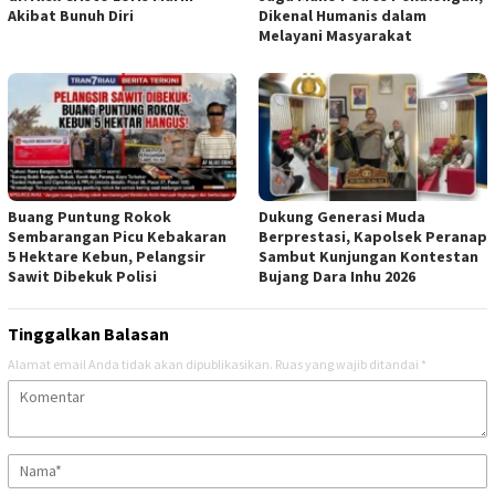
Akibat Bunuh Diri
Dikenal Humanis dalam
Melayani Masyarakat
Buang Puntung Rokok
Dukung Generasi Muda
Sembarangan Picu Kebakaran
Berprestasi, Kapolsek Peranap
5 Hektare Kebun, Pelangsir
Sambut Kunjungan Kontestan
Sawit Dibekuk Polisi
Bujang Dara Inhu 2026
Tinggalkan Balasan
Alamat email Anda tidak akan dipublikasikan.
Ruas yang wajib ditandai
*