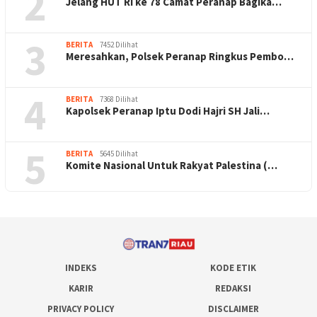
2
Jelang HUT RI ke 78 Camat Peranap Bagika…
3
BERITA
7452 Dilihat
Meresahkan, Polsek Peranap Ringkus Pembo…
4
BERITA
7368 Dilihat
Kapolsek Peranap Iptu Dodi Hajri SH Jali…
5
BERITA
5645 Dilihat
Komite Nasional Untuk Rakyat Palestina (…
INDEKS
KODE ETIK
KARIR
REDAKSI
PRIVACY POLICY
DISCLAIMER