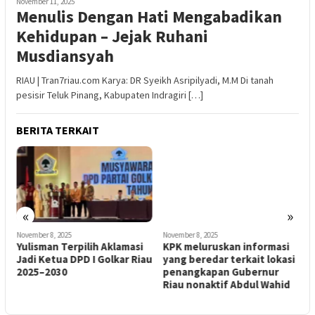
November 11, 2025
Menulis Dengan Hati Mengabadikan
Kehidupan – Jejak Ruhani
Musdiansyah
RIAU | Tran7riau.com Karya: DR Syeikh Asripilyadi, M.M Di tanah
pesisir Teluk Pinang, Kabupaten Indragiri […]
BERITA TERKAIT
«
»
November 8, 2025
November 8, 2025
N
Yulisman Terpilih Aklamasi
KPK meluruskan informasi
G
Jadi Ketua DPD I Golkar Riau
yang beredar terkait lokasi
D
s
2025–2030
penangkapan Gubernur
H
Riau nonaktif Abdul Wahid
A
L