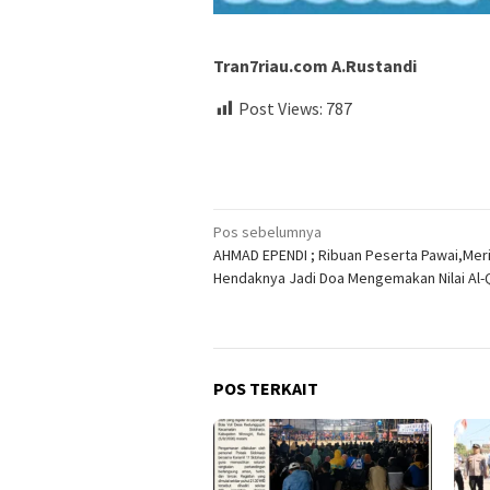
Tran7riau.com A.Rustandi
Post Views:
787
Navigasi
Pos sebelumnya
AHMAD EPENDI ; Ribuan Peserta Pawai,Meri
pos
Hendaknya Jadi Doa Mengemakan Nilai Al-
POS TERKAIT