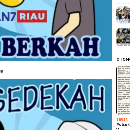
OTOM
om
BERITA
Polsek
V…