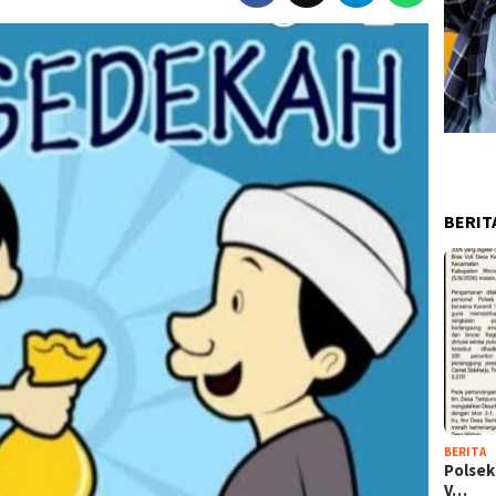
BERIT
BERITA
Polsek
V…