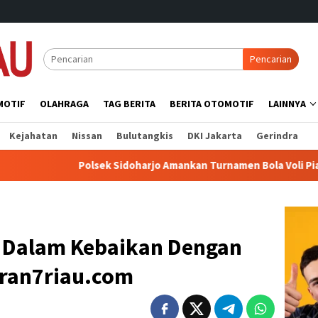
Pencarian
MOTIF
OLAHRAGA
TAG BERITA
BERITA OTOMOTIF
LAINNYA
Kejahatan
Nissan
Bulutangkis
DKI Jakarta
Gerindra
olsek Sidoharjo Amankan Turnamen Bola Voli Piala Bupati 2026, 
a Dalam Kebaikan Dengan
ran7riau.com