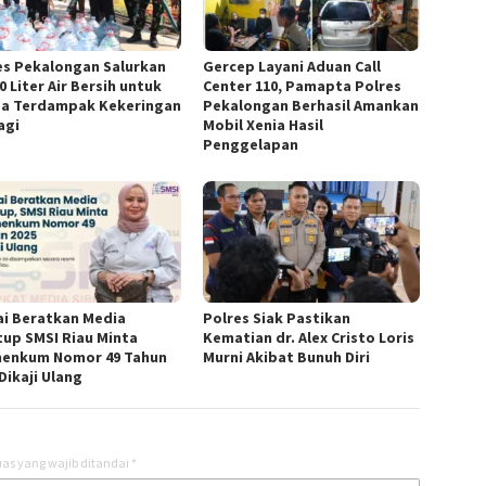
es Pekalongan Salurkan
Gercep Layani Aduan Call
0 Liter Air Bersih untuk
Center 110, Pamapta Polres
a Terdampak Kekeringan
Pekalongan Berhasil Amankan
agi
Mobil Xenia Hasil
Penggelapan
lai Beratkan Media
Polres Siak Pastikan
tup SMSI Riau Minta
Kematian dr. Alex Cristo Loris
enkum Nomor 49 Tahun
Murni Akibat Bunuh Diri
Dikaji Ulang
as yang wajib ditandai
*