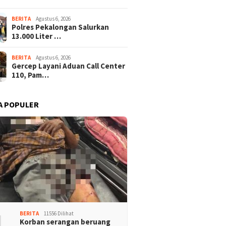
BERITA
Agustus 6, 2026
Polres Pekalongan Salurkan
13.000 Liter …
BERITA
Agustus 6, 2026
Gercep Layani Aduan Call Center
110, Pam…
A POPULER
1
BERITA
11556 Dilihat
Korban serangan beruang