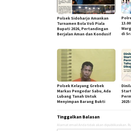
Polr
Polsek Sidoharjo Amankan
13.00
Turnamen Bola Voli Piala
Warg
Bupati 2026, Pertandingan
di Sr
Berjalan Aman dan Kondusif
Polsek Kelayang Grebek
Dini
Markas Pengedar Sabu, Ada
Star
Lubang Tanah Untuk
Perm
Menyimpan Barang Bukti
2025 
Tinggalkan Balasan
Alamat email Anda tidak akan dipublikasikan.
Ru