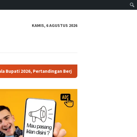
KAMIS, 6 AGUSTUS 2026
Pertandingan Berjalan Aman dan Kondusif
Polres Pekalong