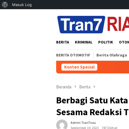
Tentang
Masuk Log
Loncat
WordPress
ke
konten
BERITA
KRIMINAL
POLITIK
OTO
BERITA OTOMOTIF
Berita Olahraga
Konten Spesial
P
Beranda
Berita
Berbagi Satu Kat
Sesama Redaksi T
Admin Tran7riau
September 19, 2023
787 Dilihat