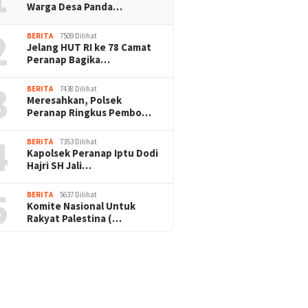
Warga Desa Panda…
2
BERITA
7509 Dilihat
Jelang HUT RI ke 78 Camat
Peranap Bagika…
3
BERITA
7438 Dilihat
Meresahkan, Polsek
Peranap Ringkus Pembo…
4
BERITA
7353 Dilihat
Kapolsek Peranap Iptu Dodi
Hajri SH Jali…
5
BERITA
5637 Dilihat
Komite Nasional Untuk
Rakyat Palestina (…