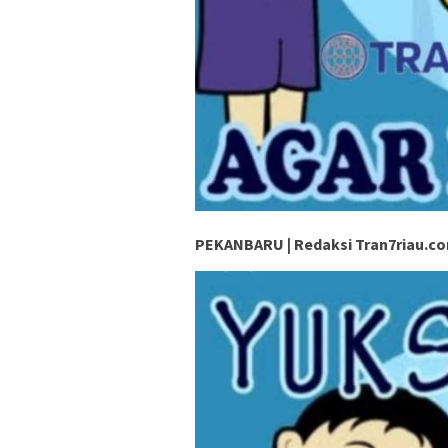
PEKANBARU | Redaksi Tran7riau.c