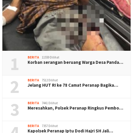
1
BERITA
11559 Dilihat
Korban serangan beruang Warga Desa Panda…
2
BERITA
7512 Dilihat
Jelang HUT RI ke 78 Camat Peranap Bagika…
3
BERITA
7441 Dilihat
Meresahkan, Polsek Peranap Ringkus Pembo…
4
BERITA
7357 Dilihat
Kapolsek Peranap Iptu Dodi Hajri SH Jali…