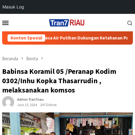
Masuk Log
Loncat
Menu
ke
Mobile
konten
mbing di Desa Air Putihan Dukungan Ketahanan Pangan Nasional
Konten Spesial
Beranda
Berita
Babinsa Koramil 05 /Peranap Kodim
0302/Inhu Kopka Thasarrudin ,
melaksanakan komsos
Admin Tran7riau
Juni 13, 2024
247 Dilihat