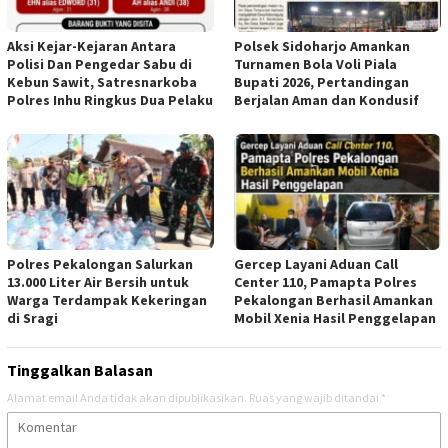
Aksi Kejar-Kejaran Antara
Polsek Sidoharjo Amankan
Polisi Dan Pengedar Sabu di
Turnamen Bola Voli Piala
Kebun Sawit, Satresnarkoba
Bupati 2026, Pertandingan
Polres Inhu Ringkus Dua Pelaku
Berjalan Aman dan Kondusif
Polres Pekalongan Salurkan
Gercep Layani Aduan Call
13.000 Liter Air Bersih untuk
Center 110, Pamapta Polres
Warga Terdampak Kekeringan
Pekalongan Berhasil Amankan
di Sragi
Mobil Xenia Hasil Penggelapan
Tinggalkan Balasan
Alamat email Anda tidak akan dipublikasikan.
Ruas yang wajib ditandai
*