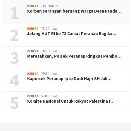
1
BERITA
11557 Dilihat
Korban serangan beruang Warga Desa Panda…
2
BERITA
7512 Dilihat
Jelang HUT RI ke 78 Camat Peranap Bagika…
3
BERITA
7440 Dilihat
Meresahkan, Polsek Peranap Ringkus Pembo…
4
BERITA
7356 Dilihat
Kapolsek Peranap Iptu Dodi Hajri SH Jali…
5
BERITA
5638 Dilihat
Komite Nasional Untuk Rakyat Palestina (…