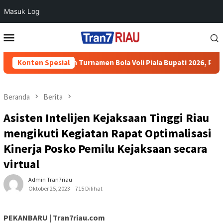
Masuk Log
Loncat
Menu
ke
Mobile
konten
arjo Amankan Turnamen Bola Voli Piala Bupati 2026, Pertandinga
Konten Spesial
Beranda
Berita
Asisten Intelijen Kejaksaan Tinggi Riau
mengikuti Kegiatan Rapat Optimalisasi
Kinerja Posko Pemilu Kejaksaan secara
virtual
Admin Tran7riau
Oktober 25, 2023
715 Dilihat
PEKANBARU | Tran7riau.com