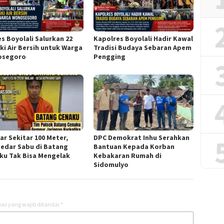
es Boyolali Salurkan 22
Kapolres Boyolali Hadir Kawal
ki Air Bersih untuk Warga
Tradisi Budaya Sebaran Apem
osegoro
Pengging
ar Sekitar 100 Meter,
DPC Demokrat Inhu Serahkan
edar Sabu di Batang
Bantuan Kepada Korban
ku Tak Bisa Mengelak
Kebakaran Rumah di
Sidomulyo
as yang wajib ditandai
*