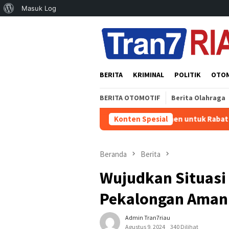
Tentang
Masuk Log
Loncat
WordPress
ke
konten
BERITA
KRIMINAL
POLITIK
OTO
BERITA OTOMOTIF
Berita Olahraga
Polres Boyolali Bantu 20 Sak Semen untuk Rabat Beton Jalan M
Konten Spesial
Beranda
Berita
Wujudkan Situasi 
Pekalongan Aman
Admin Tran7riau
Agustus 9, 2024
340 Dilihat