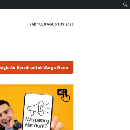
SABTU, 8 AGUSTUS 2026
ersih untuk Warga Wonosegoro
Kapolres Boyolali Hadir Ka