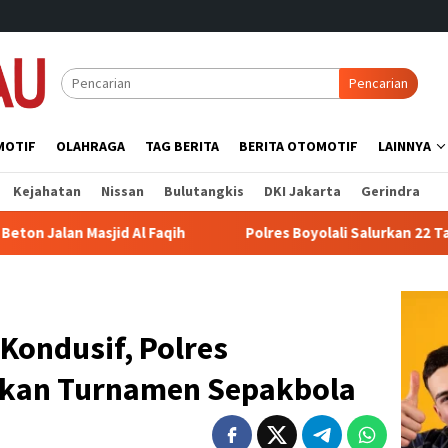
Pencarian
MOTIF
OLAHRAGA
TAG BERITA
BERITA OTOMOTIF
LAINNYA
Kejahatan
Nissan
Bulutangkis
DKI Jakarta
Gerindra
asjid Al Faqih
Polres Boyolali Salurkan 22 Tangki Air B
Kondusif, Polres
kan Turnamen Sepakbola