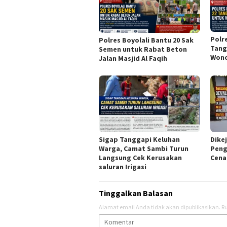
Polr
Polres Boyolali Bantu 20 Sak
Tang
Semen untuk Rabat Beton
Won
Jalan Masjid Al Faqih
Sigap Tanggapi Keluhan
Dikej
Warga, Camat Sambi Turun
Peng
Langsung Cek Kerusakan
Cena
saluran Irigasi
Tinggalkan Balasan
Alamat email Anda tidak akan dipublikasikan.
Ru