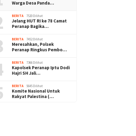
Warga Desa Panda…
2
BERITA
7520 Dilihat
Jelang HUT RI ke 78 Camat
Peranap Bagika…
3
BERITA
7452 Dilihat
Meresahkan, Polsek
Peranap Ringkus Pembo…
4
BERITA
7366 Dilihat
Kapolsek Peranap Iptu Dodi
Hajri SH Jali…
5
BERITA
5645 Dilihat
Komite Nasional Untuk
Rakyat Palestina (…