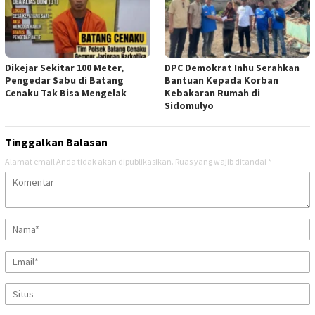
Dikejar Sekitar 100 Meter,
DPC Demokrat Inhu Serahkan
Pengedar Sabu di Batang
Bantuan Kepada Korban
Cenaku Tak Bisa Mengelak
Kebakaran Rumah di
Sidomulyo
Tinggalkan Balasan
Alamat email Anda tidak akan dipublikasikan.
Ruas yang wajib ditandai
*