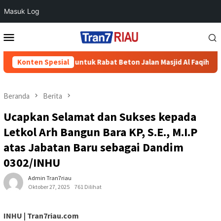
Masuk Log
Loncat
Menu
ke
Mobile
konten
 Semen untuk Rabat Beton Jalan Masjid Al Faqih
Konten Spesial
Polres Bo
Beranda
Berita
Ucapkan Selamat dan Sukses kepada
Letkol Arh Bangun Bara KP, S.E., M.I.P
atas Jabatan Baru sebagai Dandim
0302/INHU
Admin Tran7riau
Oktober 27, 2025
761 Dilihat
INHU | Tran7riau.com