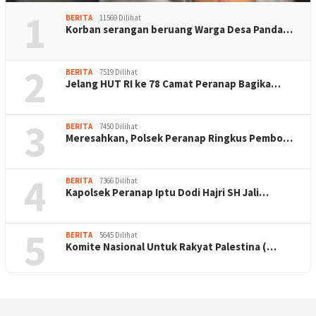
1
BERITA
11569 Dilihat
Korban serangan beruang Warga Desa Panda…
2
BERITA
7519 Dilihat
Jelang HUT RI ke 78 Camat Peranap Bagika…
3
BERITA
7450 Dilihat
Meresahkan, Polsek Peranap Ringkus Pembo…
4
BERITA
7366 Dilihat
Kapolsek Peranap Iptu Dodi Hajri SH Jali…
5
BERITA
5645 Dilihat
Komite Nasional Untuk Rakyat Palestina (…