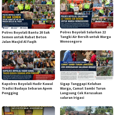
Polres Boyolali Salurkan 22
Polres Boyolali Bantu 20 Sak
Tangki Air Bersih untuk Warga
Semen untuk Rabat Beton
Wonosegoro
Jalan Masjid Al Faqih
Kapolres Boyolali Hadir Kawal
Sigap Tanggapi Keluhan
Tradisi Budaya Sebaran Apem
Warga, Camat Sambi Turun
Pengging
Langsung Cek Kerusakan
saluran Irigasi