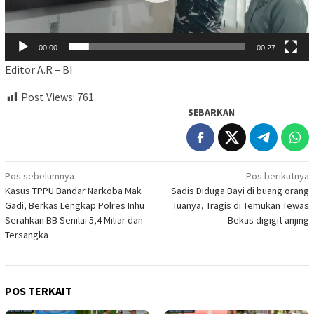
00:00
00:27
Editor A.R – BI
Post Views:
761
SEBARKAN
Navigasi
Pos sebelumnya
Pos berikutnya
Kasus TPPU Bandar Narkoba Mak
Sadis Diduga Bayi di buang orang
pos
Gadi, Berkas Lengkap Polres Inhu
Tuanya, Tragis di Temukan Tewas
Serahkan BB Senilai 5,4 Miliar dan
Bekas digigit anjing
Tersangka
POS TERKAIT