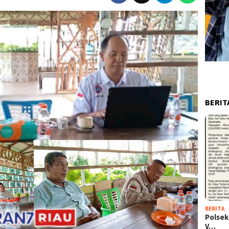
BERIT
BERITA
Polsek
V…