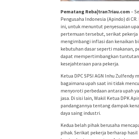
Pematang Reba|tran7riau.com
– Se
Pengusaha Indonesia (Apindo) di CR.
ini, untuk menuntut penyesuaian upa
pertemuan tersebut, serikat pekerj
mengimbangi inflasi dan kenaikan b
kebutuhan dasar seperti makanan, p
dapat mempertimbangkan tuntutan 
kesejahteraan para pekerja.
Ketua DPC SPSI AGN Inhu Zulfendy 
bagaimana upah saat ini tidak menc
menyoroti perbedaan antara upah ya
jasa. Di sisi lain, Wakil Ketua DPK 
pandangannya tentang dampak kenai
daya saing industri.
Kedua belah pihak berusaha mencap
pihak. Serikat pekerja berharap hasil