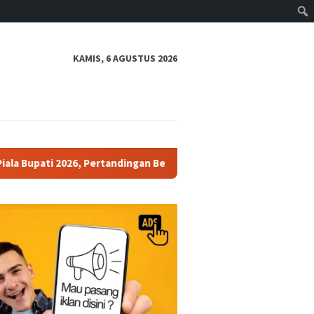
KAMIS, 6 AGUSTUS 2026
026, Pertandingan Berjalan Aman dan Kondusif
Polres Pek