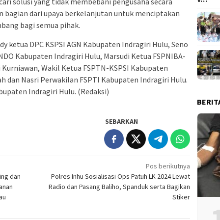
cari solusi yang tidak membebani pengusaha secara
n bagian dari upaya berkelanjutan untuk menciptakan
imbang bagi semua pihak.
lfendy ketua DPC KSPSI AGN Kabupaten Indragiri Hulu, Seno
NDO Kabupaten Indragiri Hulu, Marsudi Ketua FSPNIBA-
di Kurniawan, Wakil Ketua FSPTN-KSPSI Kabupaten
ah dan Nasri Perwakilan FSPTI Kabupaten Indragiri Hulu.
upaten Indragiri Hulu. (Redaksi)
BERIT
SEBARKAN
Pos berikutnya
ing dan
Polres Inhu Sosialisasi Ops Patuh LK 2024 Lewat
yanan
Radio dan Pasang Baliho, Spanduk serta Bagikan
au
Stiker