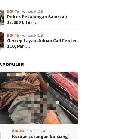
BERITA
Agustus 6, 2026
Polres Pekalongan Salurkan
13.000 Liter …
BERITA
Agustus 6, 2026
Gercep Layani Aduan Call Center
110, Pam…
A POPULER
1
BERITA
11557 Dilihat
Korban serangan beruang