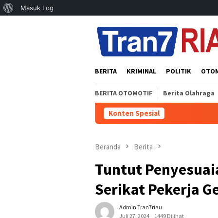
Tentang
Masuk Log
Loncat
WordPress
ke
konten
BERITA
KRIMINAL
POLITIK
OTO
BERITA OTOMOTIF
Berita Olahraga
Konten Spesial
Beranda
Berita
Tuntut Penyesuai
Serikat Pekerja G
Admin Tran7riau
Juli 27, 2024
1449 Dilihat