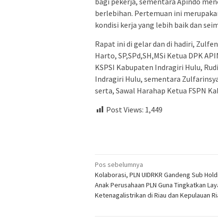
bagi pekerja, sementara Apindo men
berlebihan. Pertemuan ini merupaka
kondisi kerja yang lebih baik dan se
Rapat ini di gelar dan di hadiri, Zu
Harto, SP,SPd,SH,MSi Ketua DPK API
KSPSI Kabupaten Indragiri Hulu, Ru
Indragiri Hulu, sementara Zulfarinsy
serta, Sawal Harahap Ketua FSPN Kab
Post Views:
1,449
Navigasi
Pos sebelumnya
Kolaborasi, PLN UIDRKR Gandeng Sub Hold
pos
Anak Perusahaan PLN Guna Tingkatkan La
Ketenagalistrikan di Riau dan Kepulauan Ri