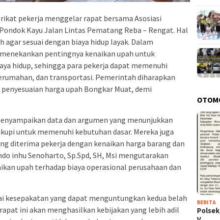
rikat pekerja menggelar rapat bersama Asosiasi
 Pondok Kayu Jalan Lintas Pematang Reba – Rengat. Hal
h agar sesuai dengan biaya hidup layak. Dalam
a menekankan pentingnya kenaikan upah untuk
iaya hidup, sehingga para pekerja dapat memenuhi
erumahan, dan transportasi. Pemerintah diharapkan
penyesuaian harga upah Bongkar Muat, demi
OTOM
menyampaikan data dan argumen yang menunjukkan
ukupi untuk memenuhi kebutuhan dasar. Mereka juga
ng diterima pekerja dengan kenaikan harga barang dan
Apindo inhu Senoharto, Sp.Spd, SH, Msi mengutarakan
kan upah terhadap biaya operasional perusahaan dan
ai kesepakatan yang dapat menguntungkan kedua belah
BERITA
 rapat ini akan menghasilkan kebijakan yang lebih adil
Polsek
V…