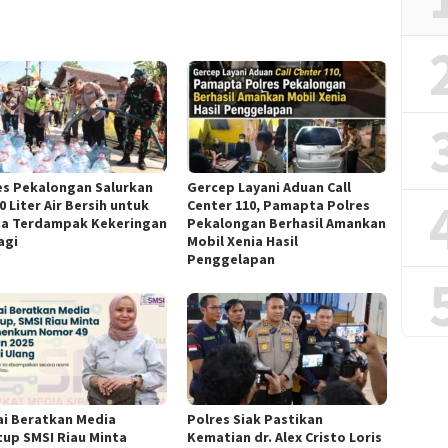
es Pekalongan Salurkan
Gercep Layani Aduan Call
0 Liter Air Bersih untuk
Center 110, Pamapta Polres
a Terdampak Kekeringan
Pekalongan Berhasil Amankan
agi
Mobil Xenia Hasil
Penggelapan
lai Beratkan Media
Polres Siak Pastikan
tup SMSI Riau Minta
Kematian dr. Alex Cristo Loris