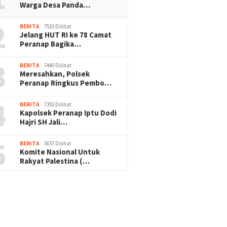
Warga Desa Panda…
2
BERITA
7510 Dilihat
Jelang HUT RI ke 78 Camat
Peranap Bagika…
3
BERITA
7440 Dilihat
Meresahkan, Polsek
Peranap Ringkus Pembo…
4
BERITA
7355 Dilihat
Kapolsek Peranap Iptu Dodi
Hajri SH Jali…
5
BERITA
5637 Dilihat
Komite Nasional Untuk
Rakyat Palestina (…