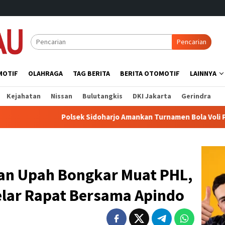
Pencarian
MOTIF
OLAHRAGA
TAG BERITA
BERITA OTOMOTIF
LAINNYA
Kejahatan
Nissan
Bulutangkis
DKI Jakarta
Gerindra
Polsek Sidoharjo Amankan Turnamen Bola Voli Piala Bupati 2
an Upah Bongkar Muat PHL,
elar Rapat Bersama Apindo