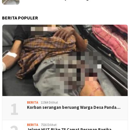
BERITA POPULER
1
BERITA
11564 Dilihat
Korban serangan beruang Warga Desa Panda…
BERITA
7516 Dilihat
Jelang HUT RI ke 78 Camat Peranap Bagika…