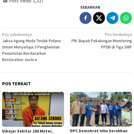
Post Views:
1,327
SEBARKAN
Navigasi
Pos sebelumnya
Pos berikutnya
Jaksa Agung Muda Tindak Pidana
Plh. Bupati Pekalongan Monitoring
pos
Umum Menyetujui 3 Penghentian
PPDB di Tiga SMP
Penuntutan Berdasarkan
Restorative Justice
POS TERKAIT
DPC Demokrat Inhu Serahkan
Dikejar Sekitar 100 Meter,