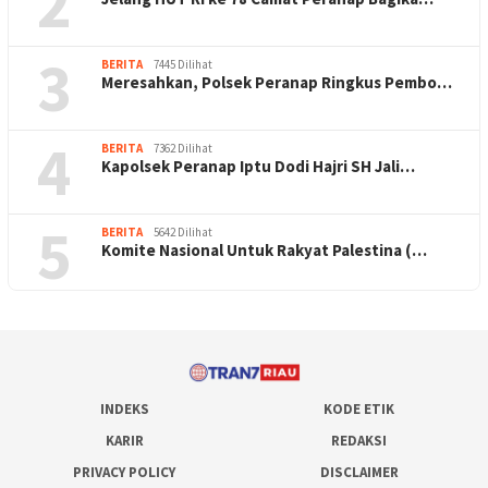
2
3
BERITA
7445 Dilihat
Meresahkan, Polsek Peranap Ringkus Pembo…
4
BERITA
7362 Dilihat
Kapolsek Peranap Iptu Dodi Hajri SH Jali…
5
BERITA
5642 Dilihat
Komite Nasional Untuk Rakyat Palestina (…
INDEKS
KODE ETIK
KARIR
REDAKSI
PRIVACY POLICY
DISCLAIMER