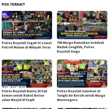
POS TERKAIT
700 Warga Ramaikan Sedekah
Polres Boyolali Cegah 3C Lewat
Waduk Cengklik, Polres
Patroli Malam di Wilayah Teras
Boyolali Siaga
Polres Boyolali Bantu 20 Sak
Polres Boyolali Salurkan 22
Semen untuk Rabat Beton
Tangki Air Bersih untuk Warga
Jalan Masjid Al Faqih
Wonosegoro