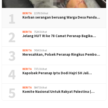
1
BERITA
11576 Dilihat
Korban serangan beruang Warga Desa Panda…
2
BERITA
7524 Dilihat
Jelang HUT RI ke 78 Camat Peranap Bagika…
3
BERITA
7454 Dilihat
Meresahkan, Polsek Peranap Ringkus Pembo…
4
BERITA
7371 Dilihat
Kapolsek Peranap Iptu Dodi Hajri SH Jali…
5
BERITA
5647 Dilihat
Komite Nasional Untuk Rakyat Palestina (…