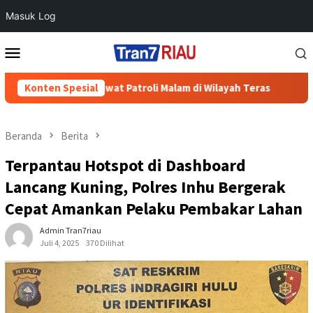
Masuk Log
Loncat
Menu
ke
Mobile
konten
Cegah 3C Lewat Patroli Malam di Wilayah Teras
Konten Spesial
700 Warga 
Beranda
Berita
Terpantau Hotspot di Dashboard
Lancang Kuning, Polres Inhu Bergerak
Cepat Amankan Pelaku Pembakar Lahan
Admin Tran7riau
Juli 4, 2025
370 Dilihat