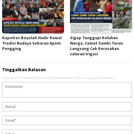
Kapolres Boyolali Hadir Kawal
Sigap Tanggapi Keluhan
Tradisi Budaya Sebaran Apem
Warga, Camat Sambi Turun
Pengging
Langsung Cek Kerusakan
saluran Irigasi
Tinggalkan Balasan
Alamat email Anda tidak akan dipublikasikan.
Ruas yang wajib ditandai
*