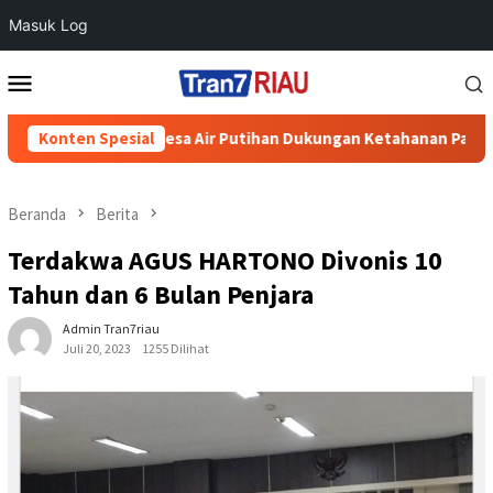
Masuk Log
Loncat
Menu
ke
Mobile
konten
ing di Desa Air Putihan Dukungan Ketahanan Pangan Nasional
Konten Spesial
Beranda
Berita
Terdakwa AGUS HARTONO Divonis 10
Tahun dan 6 Bulan Penjara
Admin Tran7riau
Juli 20, 2023
1255 Dilihat