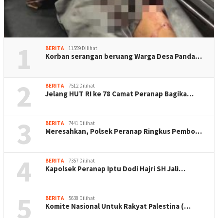
1
BERITA
11559 Dilihat
Korban serangan beruang Warga Desa Panda…
2
BERITA
7512 Dilihat
Jelang HUT RI ke 78 Camat Peranap Bagika…
3
BERITA
7441 Dilihat
Meresahkan, Polsek Peranap Ringkus Pembo…
4
BERITA
7357 Dilihat
Kapolsek Peranap Iptu Dodi Hajri SH Jali…
5
BERITA
5638 Dilihat
Komite Nasional Untuk Rakyat Palestina (…