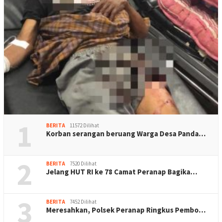
1
BERITA
11572 Dilihat
Korban serangan beruang Warga Desa Panda…
2
BERITA
7520 Dilihat
Jelang HUT RI ke 78 Camat Peranap Bagika…
3
BERITA
7452 Dilihat
Meresahkan, Polsek Peranap Ringkus Pembo…