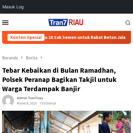
Masuk Log
Loncat
Menu
ke
Mobile
konten
oyolali Bantu 20 Sak Semen untuk Rabat Beton Jalan Masjid Al Fa
Konten Spesial
Beranda
Berita
Tebar Kebaikan di Bulan Ramadhan,
Polsek Peranap Bagikan Takjil untuk
Warga Terdampak Banjir
Admin Tran7riau
Maret 8, 2025
735 Dilihat