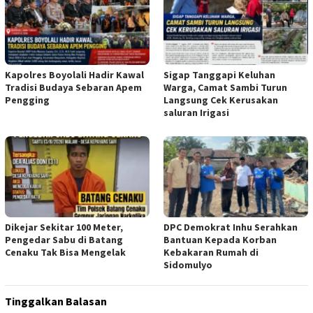
Kapolres Boyolali Hadir Kawal
Sigap Tanggapi Keluhan
Tradisi Budaya Sebaran Apem
Warga, Camat Sambi Turun
Pengging
Langsung Cek Kerusakan
saluran Irigasi
Dikejar Sekitar 100 Meter,
DPC Demokrat Inhu Serahkan
Pengedar Sabu di Batang
Bantuan Kepada Korban
Cenaku Tak Bisa Mengelak
Kebakaran Rumah di
Sidomulyo
Tinggalkan Balasan