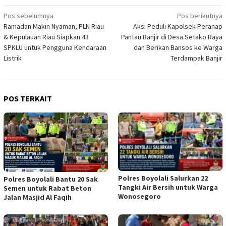
Navigasi
Pos sebelumnya
Pos berikutnya
Ramadan Makin Nyaman, PLN Riau
Aksi Peduli Kapolsek Peranap
pos
& Kepulauan Riau Siapkan 43
Pantau Banjir di Desa Setako Raya
SPKLU untuk Pengguna Kendaraan
dan Berikan Bansos ke Warga
Listrik
Terdampak Banjir
POS TERKAIT
Polres Boyolali Salurkan 22
Polres Boyolali Bantu 20 Sak
Tangki Air Bersih untuk Warga
Semen untuk Rabat Beton
Wonosegoro
Jalan Masjid Al Faqih